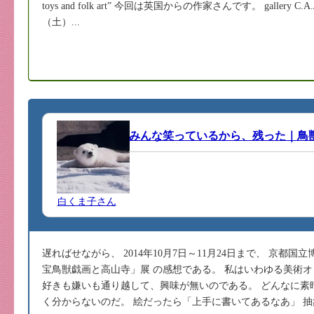
toys and folk art” 今回は英国からの作家さんです。 gallery C.A.J
（土）...
みんな笑っているから、残った｜鳥
白くま子さん
遅ればせながら、 2014年10月7日～11月24日まで、 京都
宝鳥獣戯画と高山寺」展 の感想である。 私はいわゆる美術
好きも嫌いも通り越して、興味が無いのである。 どんなに素
く分からないのだ。 絵だったら「上手に書いてあるなあ」 抽象