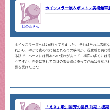
ホイッスラー展＆ボストン美術館華
虹の会さん
ホイッスラー展へは2回行ってきました。 それはそれは素敵
れから、やがて夜の闇に包まれるその狭間が、湿度感と共に描
る訳で、ベースには日本への憧れがあって、構図の多くには浮
うですが、充分に熟れて自身の審美眼に添って作品は昇華され
響を受けたとだ...
「えき」歌川国芳の世界 前期・後期