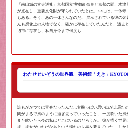
「南山城の古寺巡礼」京都国立博物館 奈良と京都の間、木津
が点在し、重要文化財が守られていたとは。 中には、一休寺
もある。そう、あの一休さんなのだ。 展示されている彼の袈
んも想像上の人物でなく、確かに存在していたんだと、過去と
辺市に存在し、私自身今まで何度も...
わたせせいぞうの世界観 美術館「えき」KYOTO
誰もがかつては青春だったんだ…甘酸っぱい思い出が走馬灯の
間がまるで風のように過ぎ去っていったこと、 一度吹いた風
また吹いたら今の私はどこにいるのだろうか。 彼が描く世界
彼、彼女がいればなあという憧れの世界を夢見ていた。 しか