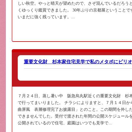
しい秋空。やっと晴天が望めたので、さぞ混んでいるだろう
くゆっくり鑑賞できました。 30年ぶりの京都展ということ
いまだに強く残っています。...
重要文化財 杉本家住宅見学で私のメタボにピリ
７月２４日、蒸し暑い中 阪急烏丸駅近くの重要文化財 杉
で行ってまいりました。 チラシによりますと、７月１４日か
曲屏風 表層修理完了お披露目」とのこと。この期間を外し
できませんでした。受付で渡された年間の公開スケジュール
公開されているので住宅、庭園はいつでも見学で...