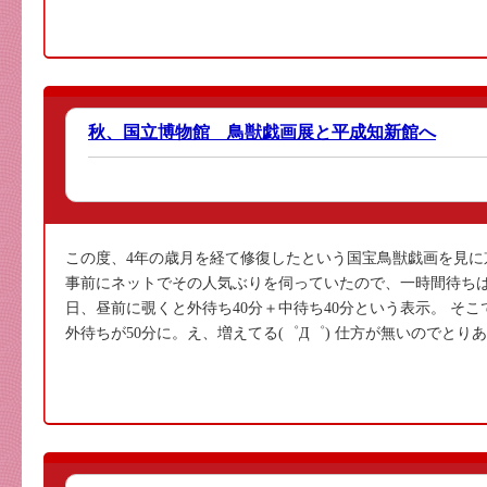
秋、国立博物館 鳥獣戯画展と平成知新館へ
この度、4年の歳月を経て修復したという国宝鳥獣戯画を見に
事前にネットでその人気ぶりを伺っていたので、一時間待ちは
日、昼前に覗くと外待ち40分＋中待ち40分という表示。 そ
外待ちが50分に。え、増えてる(゜Д゜) 仕方が無いのでとりあ