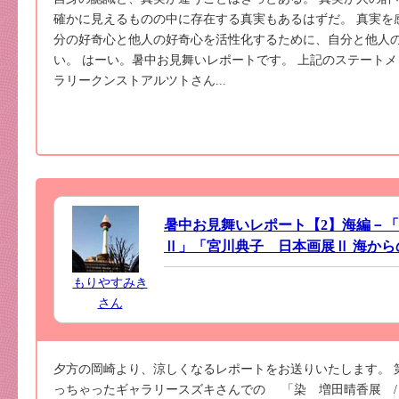
確かに見えるものの中に存在する真実もあるはずだ。 真実を
分の好奇心と他人の好奇心を活性化するために、自分と他人
い。 はーい。暑中お見舞いレポートです。 上記のステートメ
ラリークンストアルツトさん...
暑中お見舞いレポート【2】海編－「
Ⅱ」「宮川典子 日本画展Ⅱ 海から
もりやすみき
さん
夕方の岡崎より、涼しくなるレポートをお送りいたします。 
っちゃったギャラリースズキさんでの 「染 増田晴香展 / 