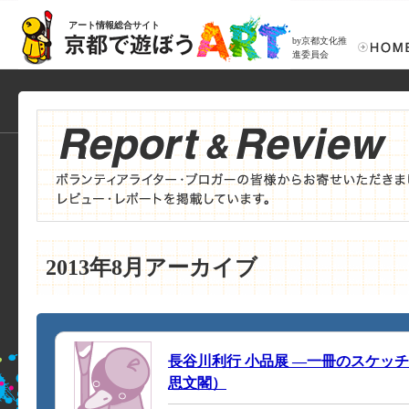
アート情報総合サイト
by京都文化推
進委員会
2013年8月アーカイブ
長谷川利行 小品展 ―一冊のスケッ
思文閣）