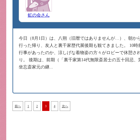
虹の会さん
今日（8月1日）は、八朔（旧暦ではありませんが…）、朝か
行った帰り、友人と裏千家歴代展後期も観てきました。 10
行事があったのか、涼しげな着物姿の方々がロビーで休憩さ
り。 後期は、前期（「裏千家第14代無限斎居士の五十回忌、第
坐忘斎家元の継...
前へ
1
2
3
4
次へ