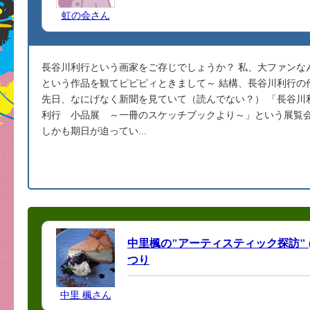
虹の会さん
長谷川利行という画家をご存じでしょうか？ 私、大ファンな
という作品を観てピピピィときまして～ 結構、長谷川利行の
先日、なにげなく新聞を見ていて（読んでない？） 「長谷川
利行 小品展 ～一冊のスケッチブックより～」という展覧
しかも期日が迫ってい...
中里楓の"アーティスティック探訪" 
つり
中里 楓さん