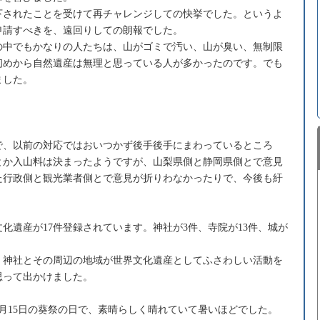
下されたことを受けて再チャレンジしての快挙でした。というよ
申請すべきを、遠回りしての朗報でした。
の中でもかなりの人たちは、山がゴミで汚い、山が臭い、無制限
初めから自然遺産は無理と思っている人が多かったのです。でも
ました。
で、以前の対応ではおいつかず後手後手にまわっているところ
とか入山料は決まったようですが、山梨県側と静岡県側とで意見
た行政側と観光業者側とで意見が折りわなかったりで、今後も紆
化遺産が17件登録されています。神社が3件、寺院が13件、城が
、神社とその周辺の地域が世界文化遺産としてふさわしい活動を
思って出かけました。
月15日の葵祭の日で、素晴らしく晴れていて暑いほどでした。