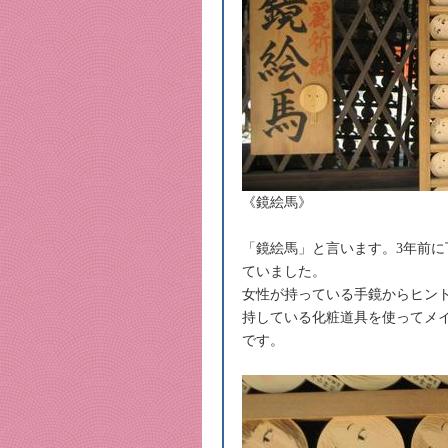
《鏡絵馬》
「鏡絵馬」と言います。3年前に
ていました。
女性が持っている手鏡からヒン
持している化粧道具を使ってメ
です。