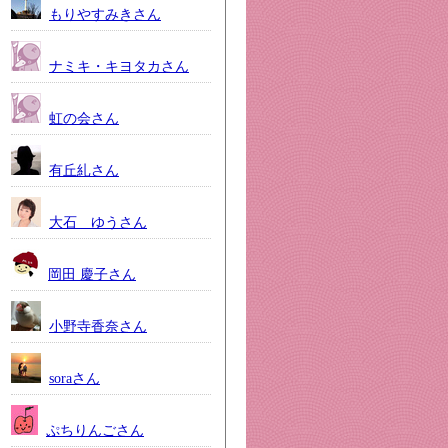
もりやすみきさん
ナミキ・キヨタカさん
虹の会さん
有丘糺さん
大石 ゆうさん
岡田 慶子さん
小野寺香奈さん
soraさん
ぷちりんごさん