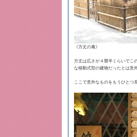
《方丈の庵》
方丈は広さが４畳半くらいでこ
な移動式型の建物だったとは意
ここで意外なものをもうひとつ