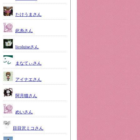
たけうまさん
此糸さん
licoluiseさん
まなてぃさん
アイナエさん
阿月猫さん
めいさん
目目沢ミコさん