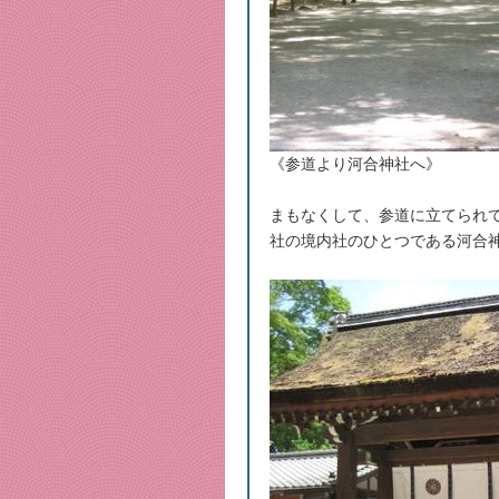
《参道より河合神社へ》
まもなくして、参道に立てられ
社の境内社のひとつである河合