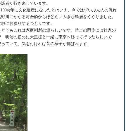
参詣者が行き来しています。
1994)年に文化遺産になったとはいえ、今ではずいぶん人の流れ
高野川にかかる河合橋からほど近い大きな鳥居をくぐりました。
本殿にお参りするつもりです。
。どうもこれは家庭判所の塀らしいです。昔この両側には社家の
が、明治の初めに天皇様と一緒に東京へ移って行ったらしいで
残っていて、気を付ければ昔の様子が偲ばれます。