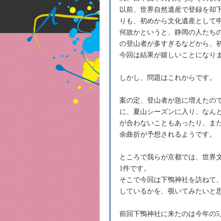
以前、世界自然遺産で登録を却
りも、初めから文化遺産として
何故かというと、静岡の人たち
の登山者が多すぎるなどから、
今回は結果が嬉しいことになり
しかし、問題はこれからです。
案の定、登山者が急に増えたの
に、夏山シーズンに入り、なん
が合わないこともあったり、ま
余曲折が予想されるようです。
ところで我らが京都では、世界文
1件です。
そこで今回は下鴨神社を訪ねて
しているかを、覗いてみたいと
前回下鴨神社に来たのは今年の5