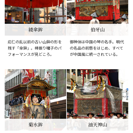
綾傘鉾
伯牙山
応仁の乱以前の古い山鉾の形を
御神体は中国の琴の名手。明代
残す「傘鉾」。棒振り囃子のパ
の名品の前懸をはじめ、すべて
フォーマンスが見どころ。
が中国風に統一されている。
菊水鉾
油天神山