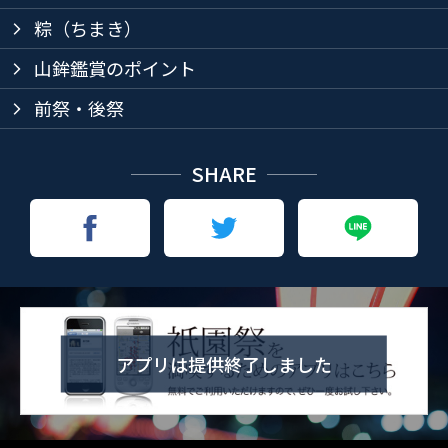
粽（ちまき）
arrow_forward_ios
山鉾鑑賞のポイント
arrow_forward_ios
前祭・後祭
arrow_forward_ios
SHARE
アプリは提供終了しました