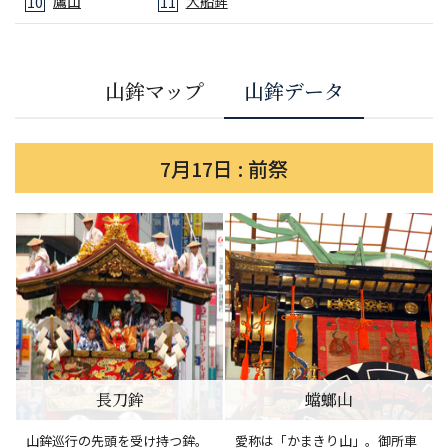
鷹山
大船鉾
10
11
山鉾マップ
山鉾データ
7月17日 : 前祭
長刀鉾
蟷螂山
山鉾巡行の先頭を受け持つ鉾。
愛称は「かまきり山」。御所車