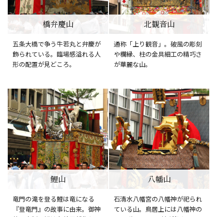
橋弁慶山
北観音山
五条大橋で争う牛若丸と弁慶が
通称「上り観音」。破風の彫刻
飾られている。臨場感溢れる人
や欄縁、柱の金具細工の精巧さ
形の配置が見どころ。
が華麗な山。
鯉山
八幡山
竜門の滝を登る鯉は竜になる
石清水八幡宮の八幡神が祀られ
『登竜門』の故事に由来。御神
ている山。鳥居上には八幡神の