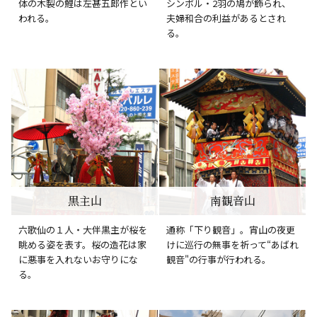
体の木製の鯉は左甚五郎作とい
シンボル・2羽の鳩が飾られ、
われる。
夫婦和合の利益があるとされ
る。
黒主山
南観音山
六歌仙の１人・大伴黒主が桜を
通称「下り観音」。宵山の夜更
眺める姿を表す。桜の造花は家
けに巡行の無事を祈って“あばれ
に悪事を入れないお守りにな
観音"の行事が行われる。
る。