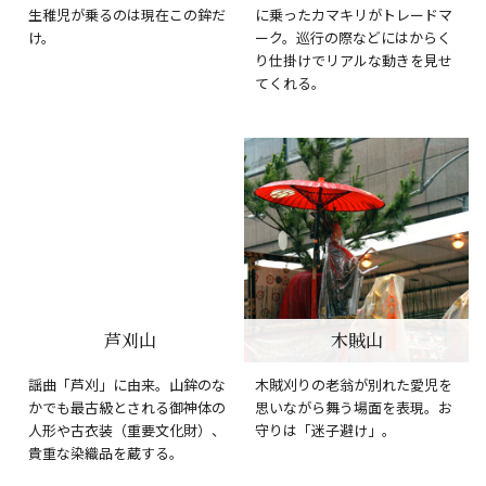
生稚児が乗るのは現在この鉾だ
に乗ったカマキリがトレードマ
け。
ーク。巡行の際などにはからく
り仕掛けでリアルな動きを見せ
てくれる。
芦刈山
木賊山
謡曲「芦刈」に由来。山鉾のな
木賊刈りの老翁が別れた愛児を
かでも最古級とされる御神体の
思いながら舞う場面を表現。お
人形や古衣装（重要文化財）、
守りは「迷子避け」。
貴重な染織品を蔵する。