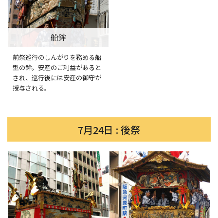
船鉾
前祭巡行のしんがりを務める船
型の鉾。安産のご利益があると
され、巡行後には安産の御守が
授与される。
7月24日 : 後祭