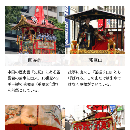
函谷鉾
郭巨山
中国の歴史書『史記』にある孟
故事に由来し『釜掘り山』とも
嘗君の故事に由来。16世紀ベル
呼ばれる。この山だけは朱傘で
ギー製の毛綴織（重要文化財）
はなく屋根がついている。
を前懸としている。