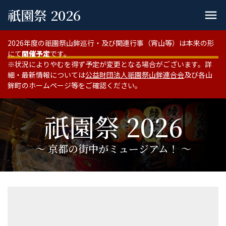
祇園祭 2026
menu
2026年度の祇園祭山鉾巡行・及び関連行事（宵山等）は本来の形
にて
開催予定
です。
※状況によりやむを得ず予定が変更となる場合がございます。詳
細・最新情報については
公益財団法人祇園祭山鉾連合会
及び各山
鉾町のホームページ等をご確認ください。
祇園祭 2026
〜 京都の街中がミュージアム！ 〜