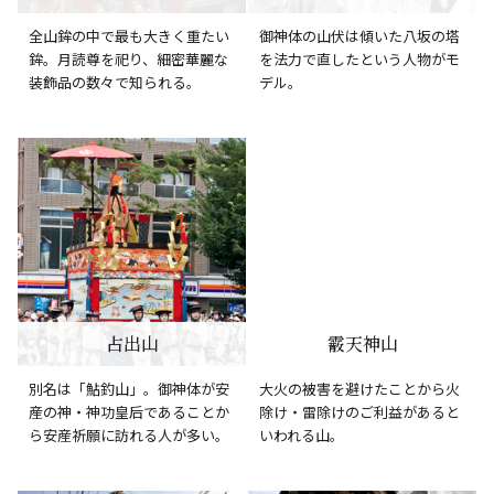
全山鉾の中で最も大きく重たい
御神体の山伏は傾いた八坂の塔
鉾。月読尊を祀り、細密華麗な
を法力で直したという人物がモ
装飾品の数々で知られる。
デル。
占出山
霰天神山
別名は「鮎釣山」。御神体が安
大火の被害を避けたことから火
産の神・神功皇后であることか
除け・雷除けのご利益があると
ら安産祈願に訪れる人が多い。
いわれる山。