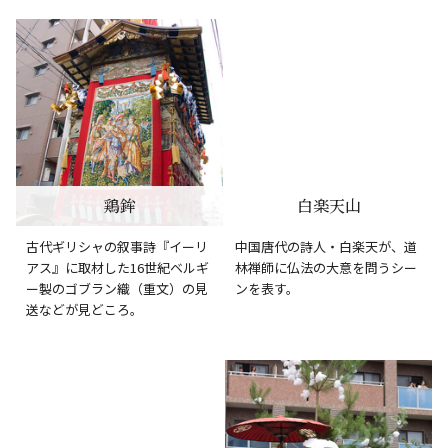
鶏鉾
白楽天山
古代ギリシャの叙事詩『イーリ
中国唐代の詩人・白楽天が、道
アス』に取材した16世紀ベルギ
林禅師に仏法の大意を問うシー
ー製のゴブラン織（重文）の見
ンを表す。
送などが見どころ。