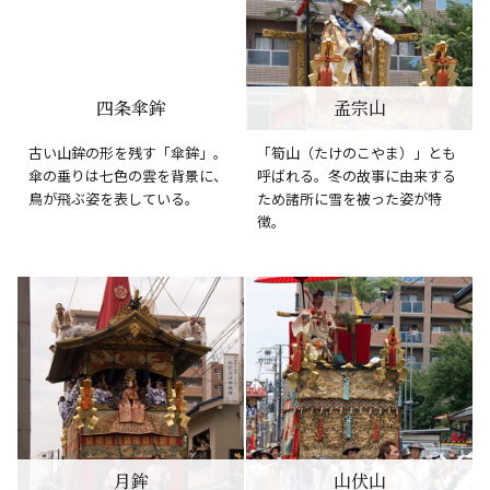
四条傘鉾
孟宗山
古い山鉾の形を残す「傘鉾」。
「筍山（たけのこやま）」とも
傘の垂りは七色の雲を背景に、
呼ばれる。冬の故事に由来する
鳥が飛ぶ姿を表している。
ため諸所に雪を被った姿が特
徴。
月鉾
山伏山