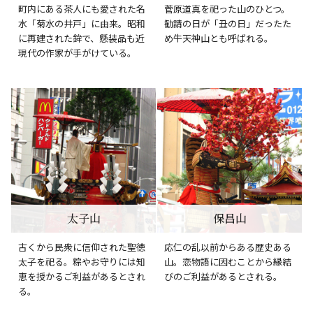
町内にある茶人にも愛された名
菅原道真を祀った山のひとつ。
水「菊水の井戸」に由来。昭和
勧請の日が「丑の日」だったた
に再建された鉾で、懸装品も近
め牛天神山とも呼ばれる。
現代の作家が手がけている。
太子山
保昌山
古くから民衆に信仰された聖徳
応仁の乱以前からある歴史ある
太子を祀る。粽やお守りには知
山。恋物語に因むことから縁結
恵を授かるご利益があるとされ
びのご利益があるとされる。
る。