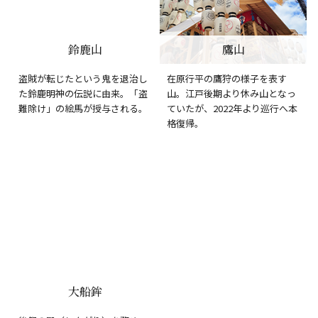
鈴鹿山
鷹山
盗賊が転じたという鬼を退治し
在原行平の鷹狩の様子を表す
た鈴鹿明神の伝説に由来。「盗
山。江戸後期より休み山となっ
難除け」の絵馬が授与される。
ていたが、2022年より巡行へ本
格復帰。
大船鉾