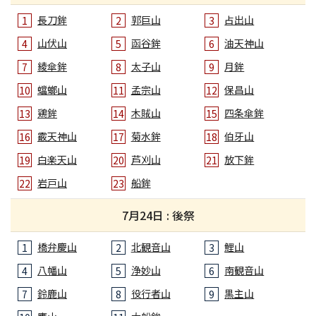
長刀鉾
郭巨山
占出山
1
2
3
山伏山
函谷鉾
油天神山
4
5
6
綾傘鉾
太子山
月鉾
7
8
9
蟷螂山
孟宗山
保昌山
10
11
12
鶏鉾
木賊山
四条傘鉾
13
14
15
霰天神山
菊水鉾
伯牙山
16
17
18
白楽天山
芦刈山
放下鉾
19
20
21
岩戸山
船鉾
22
23
7月24日 : 後祭
橋弁慶山
北観音山
鯉山
1
2
3
八幡山
浄妙山
南観音山
4
5
6
鈴鹿山
役行者山
黒主山
7
8
9