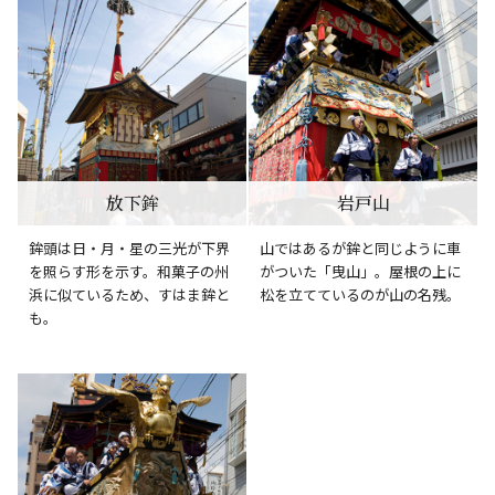
放下鉾
岩戸山
鉾頭は日・月・星の三光が下界
山ではあるが鉾と同じように車
を照らす形を示す。和菓子の州
がついた「曳山」。屋根の上に
浜に似ているため、すはま鉾と
松を立てているのが山の名残。
も。