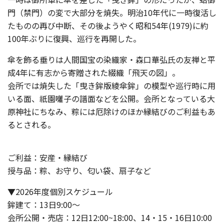
門（禁門）の変で大部分を焼失。明治10年代に一時復活し
たものの再び中断、その後ようやく昭和54年(1979)に約
100年ぶりに復興、巡行を再開した。
傘を飾る垂りは人間国宝の染織家・森口華弘氏の友禅と平
成4年に有志から寄贈された綴織「飛天の図」。
会所では焼失した「曳き鉾版綾傘鉾」の模型や巡行時に用
いる面、祇園囃子の譜面などを公開。会所となっている大
原神社にちなみ、粽には厄除けのほか縁結びのご利益もあ
るとされる。
ご利益：安産・縁結び
授与品：粽、お守り、匂い袋、扇子など
▼2026年度個別スケジュール
鉾建て：13日9:00～
会所公開・売店：12日12:00~18:00、14・15・16日10:00