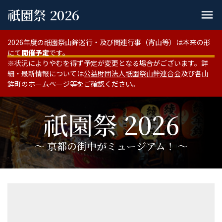
祇園祭 2026
menu
2026年度の祇園祭山鉾巡行・及び関連行事（宵山等）は本来の形
にて
開催予定
です。
※状況によりやむを得ず予定が変更となる場合がございます。詳
細・最新情報については
公益財団法人祇園祭山鉾連合会
及び各山
鉾町のホームページ等をご確認ください。
祇園祭 2026
〜 京都の街中がミュージアム！ 〜