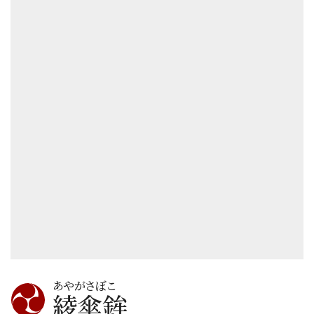
あやがさぼこ
綾傘鉾