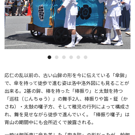
応仁の乱以前の、古い山鉾の形を今に伝えている「傘鉾」
で、傘を持って徒歩で進む姿は洛中洛外図にも見ることが
出来る。2基の鉾、棒を持った「棒振り」と太鼓を持つ
「巡柱（じんちゅう）」の舞手2人、棒振りや笛・鉦（か
さね）・太鼓の囃子方、そして稚児の行列によって構成さ
れ、舞を見せながら徒歩で進んでいく。「棒振り囃子」は
宵山の期間中にも会所近くで披露される。
一時は御所車に傘を差した「曳き鉾」の形だったが、蛤御