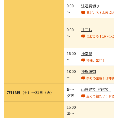
9:00
注連縄切り
～
見どころ！お稚児さん
辻回し
9:00
～
見どころ！10トンが
16:00
神幸祭
～
神様、出発！
18:00
神輿渡御
～
祭りの主役！は神輿な
朝～
山鉾建て（後祭）
7月18日（土）～21日（火）
夕方
近くで観たい！ド迫力
15:00
頃～