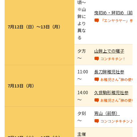
頃～
※山
曳初め・舁初め（前祭
鉾に
「エンヤラヤー」参加
より
7月12日（日）～13日（月）
異な
る
夕方
山鉾上での囃子
～
コンチキチン！
11:00
長刀鉾稚児社参
～
お稚児さん”神の使い
7月13日（月）
14:00
久世駒形稚児社参
～
お稚児さん”神の使い
夕刻
宵山（前祭）
～
コンコンチキチン♪おま
主催