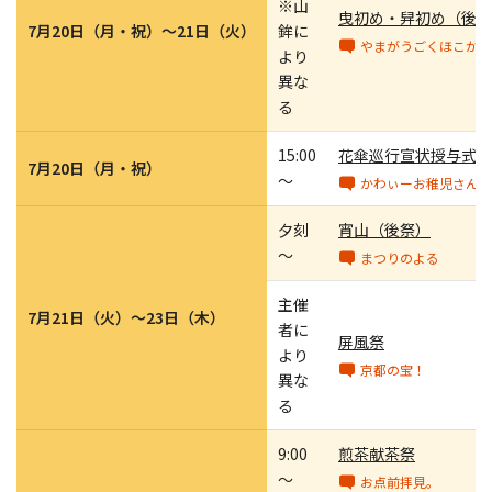
※山
曳初め・舁初め（後祭
7月20日（月・祝）～21日（火）
鉾に
やまがうごくほこがう
より
異な
る
15:00
花傘巡行宣状授与式
7月20日（月・祝）
～
かわぃーお稚児さん
夕刻
宵山（後祭）
～
まつりのよる
主催
7月21日（火）～23日（木）
者に
屏風祭
より
京都の宝！
異な
る
9:00
煎茶献茶祭
～
お点前拝見。