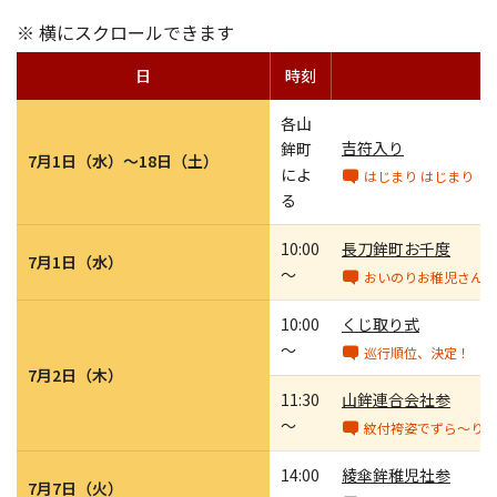
※ 横にスクロールできます
日
時刻
各山
吉符入り
鉾町
7月1日（水）～18日（土）
によ
はじまり はじまり
る
10:00
長刀鉾町お千度
7月1日（水）
～
おいのりお稚児さん
10:00
くじ取り式
～
巡行順位、決定！
7月2日（木）
11:30
山鉾連合会社参
～
紋付袴姿でずら～り
14:00
綾傘鉾稚児社参
7月7日（火）