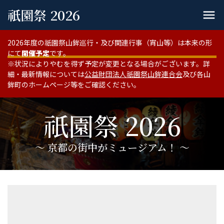
祇園祭 2026
menu
2026年度の祇園祭山鉾巡行・及び関連行事（宵山等）は本来の形
にて
開催予定
です。
※状況によりやむを得ず予定が変更となる場合がございます。詳
細・最新情報については
公益財団法人祇園祭山鉾連合会
及び各山
鉾町のホームページ等をご確認ください。
祇園祭 2026
〜 京都の街中がミュージアム！ 〜