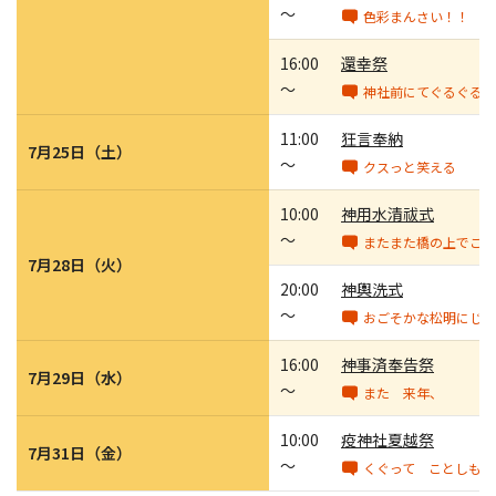
～
色彩まんさい！！
16:00
還幸祭
～
神社前にてぐるぐるぐ
11:00
狂言奉納
7月25日（土）
～
クスっと笑える
10:00
神用水清祓式
～
またまた橋の上でこん
7月28日（火）
20:00
神輿洗式
～
おごそかな松明にじ－
16:00
神事済奉告祭
7月29日（水）
～
また 来年、
10:00
疫神社夏越祭
7月31日（金）
～
くぐって ことしも 