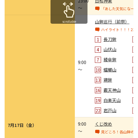
23:00
日和神楽
～
「あした天気になーぁ
山鉾巡行（前祭）
scrollable
ハイライト！！！23
長刀鉾
1
2
山伏山
4
5
綾傘鉾
7
8
9:00
～
蟷螂山
10
1
鶏鉾
13
1
霰天神山
16
1
白楽天山
19
2
岩戸山
22
2
9:00
くじ改め
7月17日（金）
～
見どころ！各山鉾の演