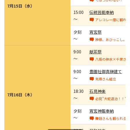
7月15日（水）
15:00
伝統芸能奉納
～
アレコレ一度に観れる
夕刻
宵宮祭
～
神様、おひっこし。
9:00
献茶祭
～
八坂の神水×千家さん
9:00
豊園社御真榊建て
～
先導さん組立
18:30
石見神楽
7月16日（木）
～
必見”大蛇退治！！”
夕刻
宵宮神賑奉納
～
舞妓さんも観られる！