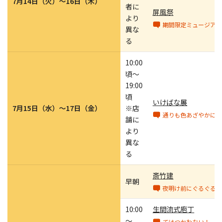
7月14日（火）～16日（木）
者に
屏風祭
より
期間限定ミュージアム
異な
る
10:00
頃～
19:00
頃
いけばな展
7月15日（水）～17日（金）
※店
通りも色あざやかに変
舗に
より
異な
る
斎竹建
早朝
夜明け前にぐるぐる 
10:00
生間流式庖丁
～
てはつかわない！