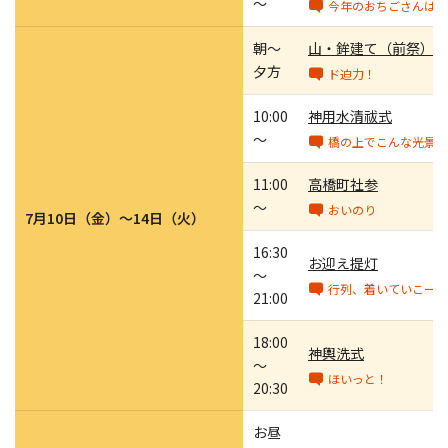
～
今年のおちごさんは！
朝～
山・鉾建て（前祭）
夕方
ド迫力！
10:00
神用水清祓式
～
橋の上でこんな光景が
11:00
高橋町社参
～
おいのり
7月10日（金）～14日（火）
16:30
お迎え提灯
～
行列、着いていこー！
21:00
18:00
神輿洗式
～
ほいっと！
20:30
お昼