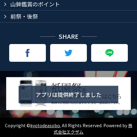
山鉾鑑賞のポイント
arrow_forward_ios
前祭・後祭
arrow_forward_ios
SHARE
アプリは提供終了しました
Copyright ©
kyotodeasobo.
All Rights Reserved. Powered by
株
式会社エクザム