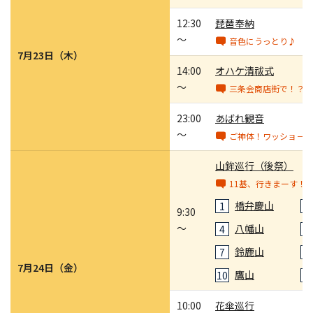
12:30
琵琶奉納
～
音色にうっとり♪
7月23日（木）
14:00
オハケ清祓式
～
三条会商店街で！？
23:00
あばれ観音
～
ご神体！ワッショ－ィ
山鉾巡行（後祭）
11基、行きまーす！
橋弁慶山
1
2
9:30
～
八幡山
4
5
鈴鹿山
7
8
7月24日（金）
鷹山
10
1
10:00
花傘巡行