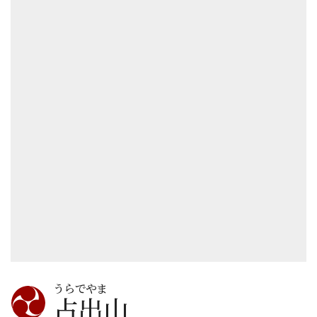
うらでやま
占出山