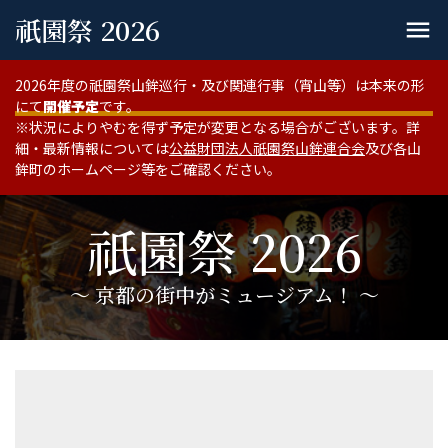
祇園祭 2026
menu
2026年度の祇園祭山鉾巡行・及び関連行事（宵山等）は本来の形
にて
開催予定
です。
※状況によりやむを得ず予定が変更となる場合がございます。詳
細・最新情報については
公益財団法人祇園祭山鉾連合会
及び各山
鉾町のホームページ等をご確認ください。
祇園祭 2026
〜 京都の街中がミュージアム！ 〜