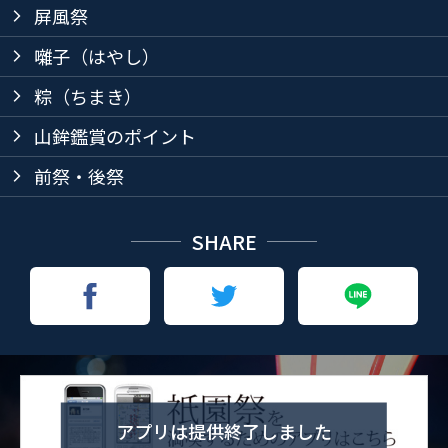
屏風祭
arrow_forward_ios
囃子（はやし）
arrow_forward_ios
粽（ちまき）
arrow_forward_ios
山鉾鑑賞のポイント
arrow_forward_ios
前祭・後祭
arrow_forward_ios
SHARE
アプリは提供終了しました