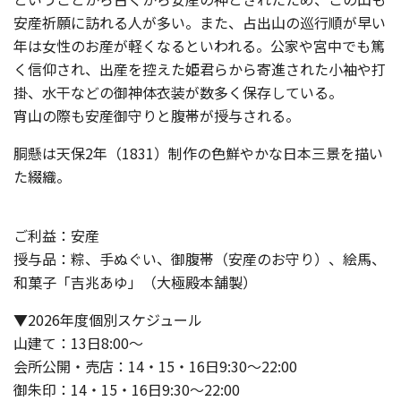
安産祈願に訪れる人が多い。また、占出山の巡行順が早い
年は女性のお産が軽くなるといわれる。公家や宮中でも篤
く信仰され、出産を控えた姫君らから寄進された小袖や打
掛、水干などの御神体衣装が数多く保存している。
宵山の際も安産御守りと腹帯が授与される。
胴懸は天保2年（1831）制作の色鮮やかな日本三景を描い
た綴織。
ご利益：安産
授与品：粽、手ぬぐい、御腹帯（安産のお守り）、絵馬、
和菓子「吉兆あゆ」（大極殿本舗製）
▼2026年度個別スケジュール
山建て：13日8:00～
会所公開・売店：14・15・16日9:30～22:00
御朱印：14・15・16日9:30～22:00