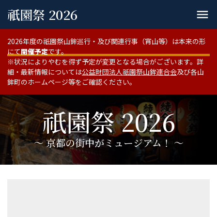
祇園祭 2026
menu
2026年度の祇園祭山鉾巡行・及び関連行事（宵山等）は本来の形
にて
開催予定
です。
※状況によりやむを得ず予定が変更となる場合がございます。詳
細・最新情報については
公益財団法人祇園祭山鉾連合会
及び各山
鉾町のホームページ等をご確認ください。
祇園祭 2026
〜 京都の街中がミュージアム！ 〜