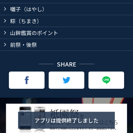
囃子（はやし）
arrow_forward_ios
粽（ちまき）
arrow_forward_ios
山鉾鑑賞のポイント
arrow_forward_ios
前祭・後祭
arrow_forward_ios
SHARE
アプリは提供終了しました