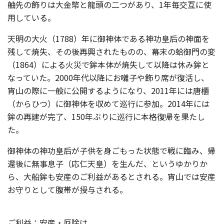
舳先の飾りは大金幣と龍頭の二つがあり、1年毎交互に使
用している。
天明の大火（1788）年に御神体である神功皇后の神面を
残して焼失、その後再興されたものの、幕末の蛤御門の変
（1864）による火災で鉾本体が焼失して以降は休み鉾と
なっていた。2000年代以降にお囃子や飾り席が復活し、
宵山の際に一般に公開するようになり、2011年には唐櫃
（からひつ）に御神体を収めて巡行に参加。2014年には
鉾の再建が完了、150年ぶりに巡行に本格復帰を果たし
た。
御神体の神功皇后が子供を身ごもった状態で戦に臨み、帰
還後に無事息子（応仁天皇）を生んだ、というゆかりか
ら、大船鉾も安産のご利益があるとされる。宵山では安産
お守りとして腹帯が授与される。
ご利益：安産・厄除け