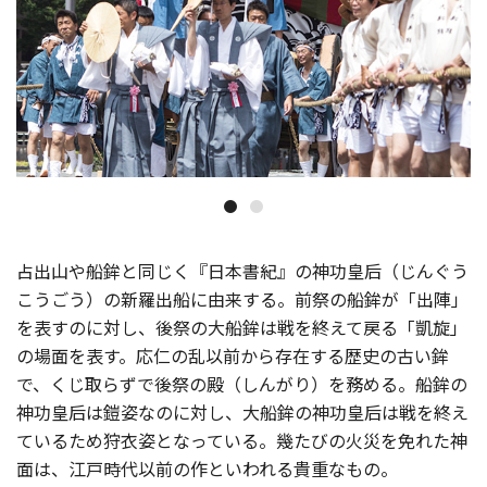
占出山や船鉾と同じく『日本書紀』の神功皇后（じんぐう
こうごう）の新羅出船に由来する。前祭の船鉾が「出陣」
を表すのに対し、後祭の大船鉾は戦を終えて戻る「凱旋」
の場面を表す。応仁の乱以前から存在する歴史の古い鉾
で、くじ取らずで後祭の殿（しんがり）を務める。船鉾の
神功皇后は鎧姿なのに対し、大船鉾の神功皇后は戦を終え
ているため狩衣姿となっている。幾たびの火災を免れた神
面は、江戸時代以前の作といわれる貴重なもの。