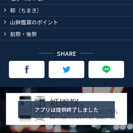
粽（ちまき）
arrow_forward_ios
山鉾鑑賞のポイント
arrow_forward_ios
前祭・後祭
arrow_forward_ios
SHARE
アプリは提供終了しました