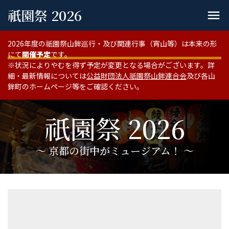
祇園祭 2026
menu
2026年度の祇園祭山鉾巡行・及び関連行事（宵山等）は本来の形
にて
開催予定
です。
※状況によりやむを得ず予定が変更となる場合がございます。詳
細・最新情報については
公益財団法人祇園祭山鉾連合会
及び各山
鉾町のホームページ等をご確認ください。
祇園祭 2026
〜 京都の街中がミュージアム！ 〜