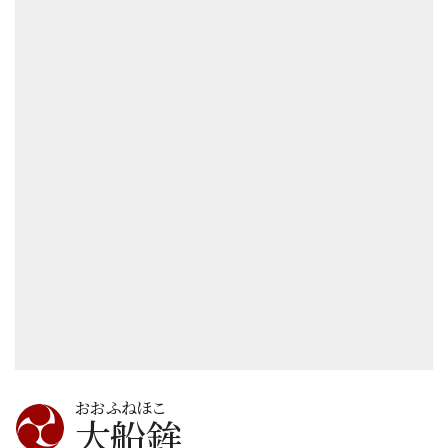
おおふねほこ
大船鉾