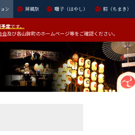
ション
屏風祭
囃子（はやし）
粽（ちまき）
催予定
です。
合会
及び各山鉾町のホームページ等をご確認ください。