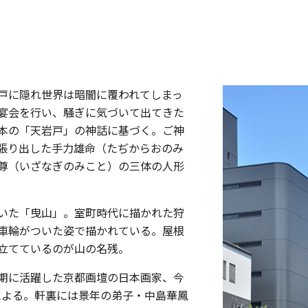
戸に隠れ世界は暗闇に覆われてしまっ
宴会を行い、騒ぎに気づいて出てきた
本の「天岩戸」の神話に基づく。ご神
張り出した手力雄命（たぢからおのみ
尊（いざなぎのみこと）の三体の人形
いた「曳山」。室町時代に描かれた狩
車輪がついた姿で描かれている。屋根
立てているのが山の名残。
期に活躍した京都画壇の日本画家、今
の筆による。軒裏には景年の弟子・中島華鳳