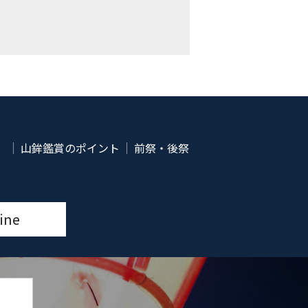
）
山鉾鑑賞のポイント
前祭・後祭
line