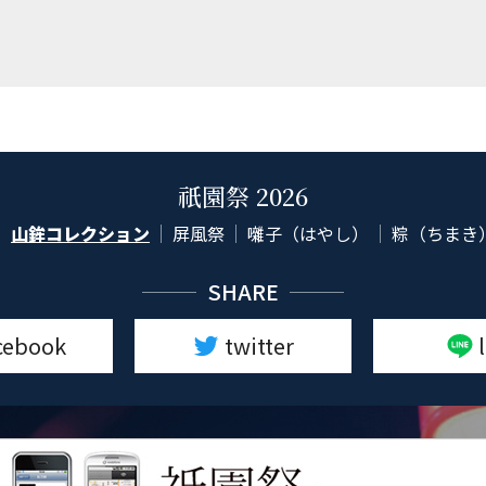
祇園祭 2026
山鉾コレクション
屏風祭
囃子（はやし）
粽（ちまき
SHARE
cebook
twitter