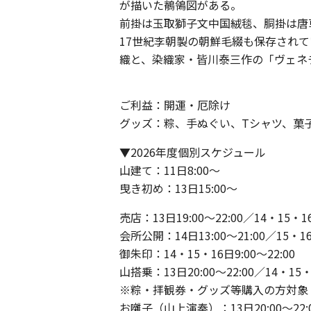
が描いた鶺鴒図がある。
前掛は玉取獅子文中国絨毯、胴掛は唐
17世紀李朝製の朝鮮毛綴も保存され
織と、染織家・皆川泰三作の「ヴェネ
ご利益：開運・厄除け
グッズ：粽、手ぬぐい、Tシャツ、菓
▼2026年度個別スケジュール
山建て：11日8:00～
曳き初め：13日15:00～
売店：13日19:00～22:00／14・15・16
会所公開：14日13:00～21:00／15・16日
御朱印：14・15・16日9:00～22:00
山搭乗：13日20:00～22:00／14・15・1
※粽・拝観券・グッズ等購入の方対象
お囃子（山上演奏）：13日20:00～22:00