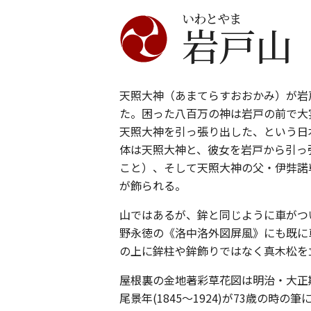
いわとやま
岩戸山
天照大神（あまてらすおおかみ）が岩
た。困った八百万の神は岩戸の前で大
天照大神を引っ張り出した、という日
体は天照大神と、彼女を岩戸から引っ
こと）、そして天照大神の父・伊弉諾
が飾られる。
山ではあるが、鉾と同じように車がつ
野永徳の《洛中洛外図屏風》にも既に
の上に鉾柱や鉾飾りではなく真木松を
屋根裏の金地著彩草花図は明治・大正
尾景年(1845～1924)が73歳の時