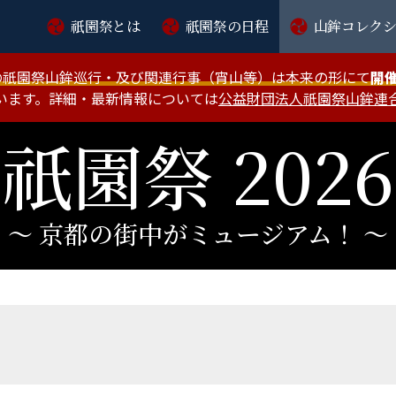
祇園祭とは
祇園祭の日程
山鉾コレク
度の祇園祭山鉾巡行・及び関連行事（宵山等）は本来の形にて
開
います。詳細・最新情報については
公益財団法人祇園祭山鉾連
祇園祭 2026
〜 京都の街中がミュージアム！ 〜