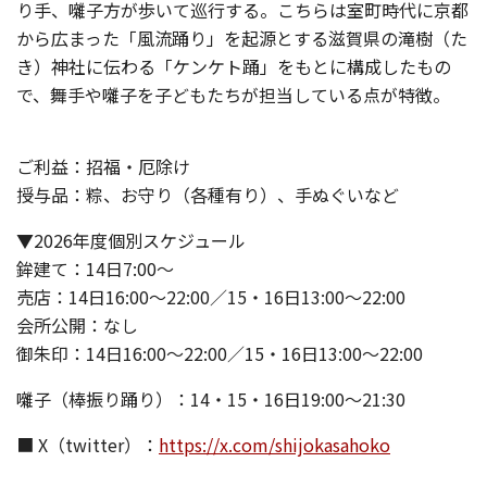
り手、囃子方が歩いて巡行する。こちらは室町時代に京都
から広まった「風流踊り」を起源とする滋賀県の滝樹（た
き）神社に伝わる「ケンケト踊」をもとに構成したもの
で、舞手や囃子を子どもたちが担当している点が特徴。
ご利益：招福・厄除け
授与品：粽、お守り（各種有り）、手ぬぐいなど
▼2026年度個別スケジュール
鉾建て：14日7:00～
売店：14日16:00～22:00／15・16日13:00～22:00
会所公開：なし
御朱印：14日16:00～22:00／15・16日13:00～22:00
囃子（棒振り踊り）：14・15・16日19:00～21:30
■ X（twitter）：
https://x.com/shijokasahoko