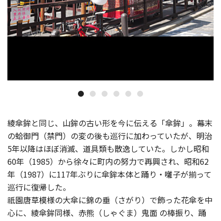
綾傘鉾と同じ、山鉾の古い形を今に伝える「傘鉾」。幕末
の蛤御門（禁門）の変の後も巡行に加わっていたが、明治
5年以降はほぼ消滅、道具類も散逸していた。しかし昭和
60年（1985）から徐々に町内の努力で再興され、昭和62
年（1987）に117年ぶりに傘鉾本体と踊り・囃子が揃って
巡行に復帰した。
祇園唐草模様の大傘に錦の垂（さがり）で飾った花傘を中
心に、綾傘鉾同様、赤熊（しゃぐま）鬼面 の棒振り、踊