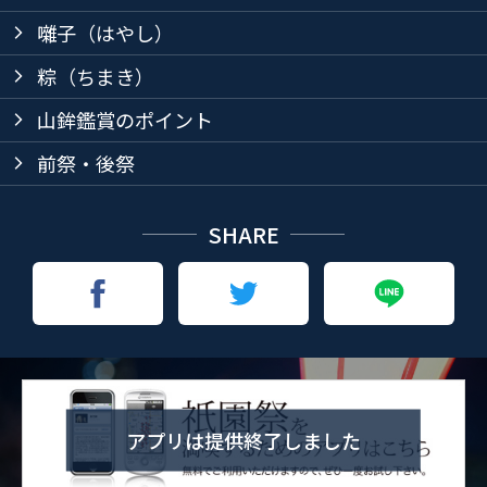
囃子（はやし）
arrow_forward_ios
粽（ちまき）
arrow_forward_ios
山鉾鑑賞のポイント
arrow_forward_ios
前祭・後祭
arrow_forward_ios
SHARE
アプリは提供終了しました