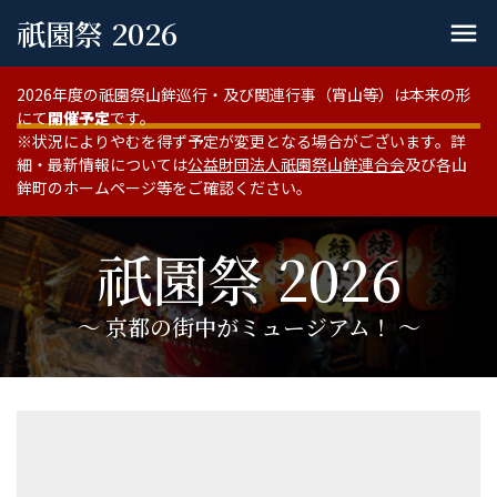
祇園祭 2026
menu
2026年度の祇園祭山鉾巡行・及び関連行事（宵山等）は本来の形
にて
開催予定
です。
※状況によりやむを得ず予定が変更となる場合がございます。詳
細・最新情報については
公益財団法人祇園祭山鉾連合会
及び各山
鉾町のホームページ等をご確認ください。
祇園祭 2026
〜 京都の街中がミュージアム！ 〜