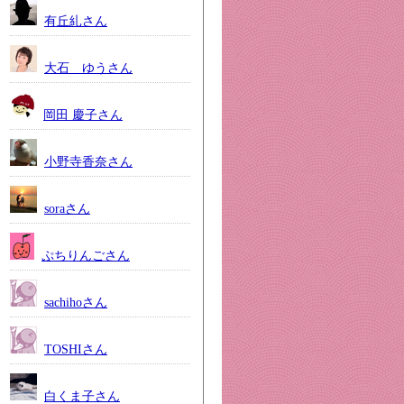
有丘糺さん
大石 ゆうさん
岡田 慶子さん
小野寺香奈さん
soraさん
ぷちりんごさん
sachihoさん
TOSHIさん
白くま子さん