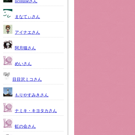
licoluiseさん
まなてぃさん
アイナエさん
阿月猫さん
めいさん
目目沢ミコさん
もりやすみきさん
ナミキ・キヨタカさん
虹の会さん