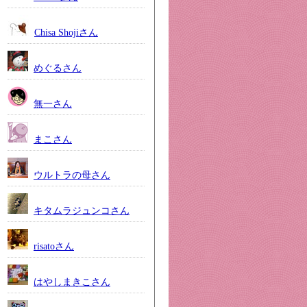
Chisa Shojiさん
めぐるさん
無一さん
まこさん
ウルトラの母さん
キタムラジュンコさん
risatoさん
はやしまきこさん