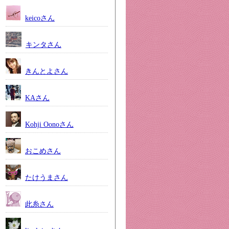
keicoさん
キンタさん
きんとよさん
KAさん
Kohji Oonoさん
おこめさん
たけうまさん
此糸さん