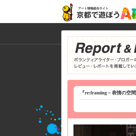
アート情報総合サイト
『re:framing－表