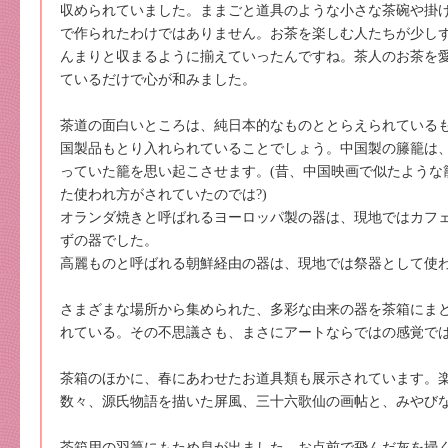
収められていました。ままごと道具のような小さな茶碗や掛
で作られたわけではありません。お茶を楽しむ人たちが少し
んまりと収まるように揃えていったんですね。茶人のお茶を
ているだけで心が和みました。
茶道の面白いところは、純日本的なものととらえられている
国製品もとり入れられていることでしょう。中国製の籐籠は
っていた籠を思い起こさせます。(昔、中国映画で似たような
た使われ方がされていたのでは?)
オランダ焼きと呼ばれるヨーロッパ製の器は、現地ではカフ
ずの器でした。
高麗ものと呼ばれる朝鮮経由の器は、現地では祭器として使
さまざまな場所から集められた、多彩な由来の器を茶箱にま
れている。その不思議さも、まさにアートならではの感覚で
茶箱のほかに、春にあわせたお道具類も展示されています。
数々、源氏物語を描いた屏風、三十六歌仙の画帖と、みやび
茶箱用の羽箒にもため息が出ました。お点前で飛んだ灰を掃