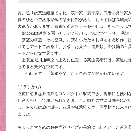
堀川通りは茶道銀座ですね。表千家、裏千家、武者小路千家
職のひとつである楽焼の楽美術館があり、北上すれば高麗美
大徳寺があります。京都で茶道ツアーを催せば、きっちり見
tengokuは茶道を習ったことがありません!(*^^*)でも、
茶室の構造、その空気、お茶をいただきお点前する所作、譲
けでもアートである上、お茶、お菓子、道具類、掛け軸の言
ートだらけな世界です。
上京区堀川通寺之内上るに位置する茶道美術館は、茶道に無
感できる贅沢な空間です。
4月5日まで、『茶箱を楽しむ』企画展が開かれています。
(チラシから)
点前に必要な茶道具をコンパクトに収納でき、携帯にも便利
仕込み箱として用いられてきました。戦乱の世には陣中にお
に、さらには旅の道中、花見や紅葉狩り等、四季折々に人々
ました。
ちょっと大きめのお弁当箱サイズの茶箱に、細々とした茶道