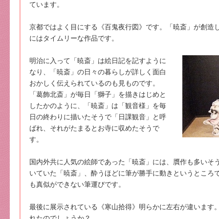
ています。
京都ではよく目にする《百鬼夜行図》です。「暁斎」が創造
にはタイムリーな作品です。
明治に入って「暁斎」は絵日記を記すように
なり、「暁斎」の日々の暮らしが詳しく面白
おかしく伝えられているのも見ものです。
「葛飾北斎」が毎日「獅子」を描きはじめと
したかのように、「暁斎」は「観音様」を毎
日の終わりに描いたそうで「日課観音」と呼
ばれ、それがたまるとお寺に収めたそうで
す。
国内外共に人気の絵師であった「暁斎」には、贋作も多いそ
いていた「暁斎」、酔うほどに筆が勝手に動きというところ
も真似ができない筆運びです。
最後に展示されている《寒山拾得》明らかに左右が違います
れたのでしょうか？