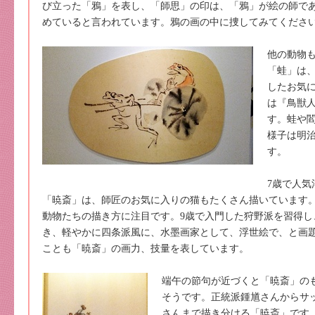
び立った「鴉」を表し、「師思」の印は、「鴉」が絵の師で
めていると言われています。鴉の画の中に捜してみてくださ
他の動物
「蛙」は
したお気
は『鳥獣
す。蛙や
様子は明
す。
7歳で人
「暁斎」は、師匠のお気に入りの猫もたくさん描いています
動物たちの描き方に注目です。9歳で入門した狩野派を習得し
き、軽やかに四条派風に、水墨画家として、浮世絵で、と画
ことも「暁斎」の画力、技量を表しています。
端午の節句が近づくと「暁斎」の
そうです。正統派鍾馗さんからサ
さんまで描き分ける「暁斎」です