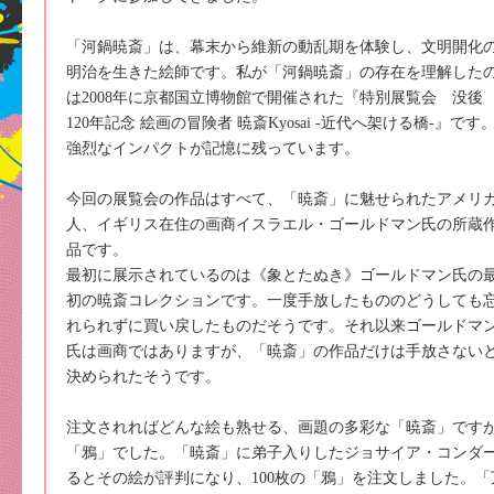
「河鍋暁斎」は、幕末から維新の動乱期を体験し、文明開化
明治を生きた絵師です。私が「河鍋暁斎」の存在を理解した
は2008年に京都国立博物館で開催された『特別展覧会 没後
120年記念 絵画の冒険者 暁斎Kyosai -近代へ架ける橋-』です
強烈なインパクトが記憶に残っています。
今回の展覧会の作品はすべて、「暁斎」に魅せられたアメリ
人、イギリス在住の画商イスラエル・ゴールドマン氏の所蔵
品です。
最初に展示されているのは《象とたぬき》ゴールドマン氏の
初の暁斎コレクションです。一度手放したもののどうしても
れられずに買い戻したものだそうです。それ以来ゴールドマ
氏は画商ではありますが、「暁斎」の作品だけは手放さない
決められたそうです。
注文されればどんな絵も熟せる、画題の多彩な「暁斎」です
「鴉」でした。「暁斎」に弟子入りしたジョサイア・コンダ
るとその絵が評判になり、100枚の「鴉」を注文しました。