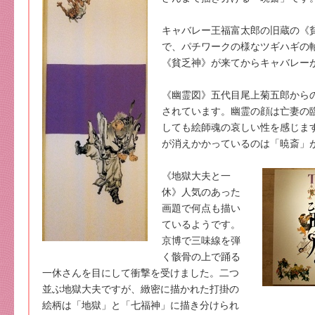
キャバレー王福富太郎の旧蔵の《
で、パチワークの様なツギハギの
《貧乏神》が来てからキャバレー
《幽霊図》五代目尾上菊五郎から
されています。幽霊の顔は亡妻の
しても絵師魂の哀しい性を感じま
が消えかかっているのは「暁斎」
《地獄大夫と一
休》人気のあった
画題で何点も描い
ているようです。
京博で三味線を弾
く骸骨の上で踊る
一休さんを目にして衝撃を受けました。二つ
並ぶ地獄大夫ですが、緻密に描かれた打掛の
絵柄は「地獄」と「七福神」に描き分けられ