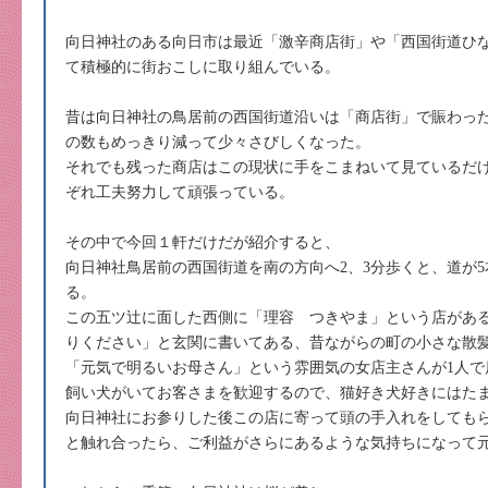
向日神社のある向日市は最近「激辛商店街」や「西国街道ひ
て積極的に街おこしに取り組んでいる。
昔は向日神社の鳥居前の西国街道沿いは「商店街」で賑わっ
の数もめっきり減って少々さびしくなった。
それでも残った商店はこの現状に手をこまねいて見ているだ
ぞれ工夫努力して頑張っている。
その中で今回１軒だけだが紹介すると、
向日神社鳥居前の西国街道を南の方向へ2、3分歩くと、道が
る。
この五ツ辻に面した西側に「理容 つきやま」という店があ
りください」と玄関に書いてある、昔ながらの町の小さな散
「元気で明るいお母さん」という雰囲気の女店主さんが1人で
飼い犬がいてお客さまを歓迎するので、猫好き犬好きにはた
向日神社にお参りした後この店に寄って頭の手入れをしても
と触れ合ったら、ご利益がさらにあるような気持ちになって