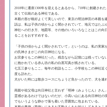
2018年に遷座1300年を迎えるとあるから、718年に創建さ
古くて伝統のある神社である。
本殿の形が格好よくて美しいので、東京の明治神宮の本殿を
話は、私は子供の頃からよく聞かされていて、地元ではたぶ
神社への行き方、地図等、その他のいろいろなことはこの向
ることをおすすめする。
「子供の頃からよく聞かされていて」というのは、私の実家
の氏神さまがこの向日神社になる。
お宮参りもこの神社だった。残念ながら記憶には残っていな
に抱かれている赤ん坊の私の白黒写真が残されている。
七五三参りもここ。毎年の初詣もここ。小学校もこの神社近
度も訪れた。
犬がいた時には散歩コースにちょうど良かったので、犬を連
両親や祖父母は向日神社と言わず「明神（みょうじん）さん
霊感があるわけではないのだが、小高い山にある向日神社の
でもいうような静かで落ち着いた雰囲気に包まれている。
本殿の裏側（西側）にあるお不動さんをお祀りしてあるとこ