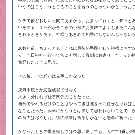
いうのはこういうところのことを言うのじゃないかというお
ケチで欲どおしい人間であるから、お参りに行くと、長々と
いをする。１０円かそこらの小額のお賽銭でよくもまあこん
きれるときがある。神様もあきれて相手にしないんじゃない
20数年前、ちょっともうこれは最後の手段として神様におす
り、向日神社へ行って常にも増して真剣にお参りした。その時
奮発したように思う。
その後、その願いは見事にかなった。
病気平癒とか恋愛成就ではなく、
大きく分ければ仕事関係のことだった。
自分でやれるだけのことはやって後は運を天に任せなければ
なことだった。簡単にかなうとは決して思われないことで、
の努力は尽くした。後の結果は祈るしかないと懸命に祈った
かなったときの驚き嬉しさは今思い返しても、人生で1番か2