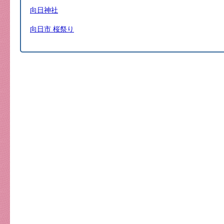
向日神社
向日市 桜祭り