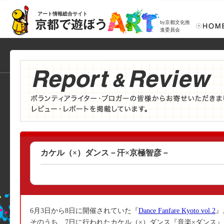
アート情報総合サイト
by京都文化推
進委員会
カケル（×）ダンス－汗×京極智彦－
6月3日から8日に開催されていた『
Dance Fanfare Kyoto vol.2
』
そのうち、7日に行われたカケル（×）ダンス『音楽×ダンス