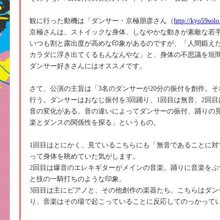
観に行った動機は「ダンサー・京極朋彦さん（
http://kyo59solo
京極さんは、ストイックな身体、しなやかな動きが素敵な若
いつも割と露出度が高めな印象があるのですが、「人間鍛え
カラダに浮き出てくるもんなんやな」と、身体の不思議を垣
ダンサー好きさんにはオススメです。
さて、公演の主旨は「3名のダンサーが20分の振付を創作。
行う。ダンサーはおなじ振付を3回踊り、1回目は無音、2回目
音の変化がある。音の違いによってダンサーの振付、踊りの
楽とダンスの関係性を探る」というもの。
1回目はとにかく、見ているこちらにも「無音であることに対
って身体を眺めていた気がします。
2回目は爆音のエレキギターがメインの音楽。踊りに音楽をぶ
と技の一騎打ちのような印象。
3回目は主にピアノと、その他創作の楽器たち。こちらはダン
り、音楽はその場で起こっていることに反応してのっかって