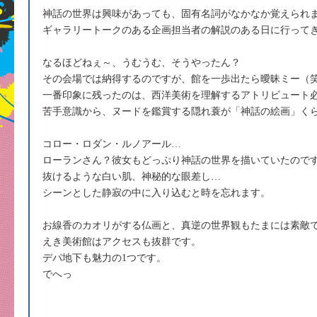
神話の世界は興味があっても、固有名詞がなかなか覚えられ
ギャラリートークのある企画担当者の解説のある日に行って
なるほどねぇ～、うむうむ、そうやったん？
その会場では納得するのですが、館を一歩出たら曖昧ミー（
一番印象に残ったのは、西洋美術を理解するアトリビュート
苦手意識から、ヌードを鑑賞する隠れ蓑が「神話の絵画」く
コロー・ロダン・ルノアール…
ローランさん？彼女もどっぷり神話の世界を描いていたので
抜けるような白い肌、神秘的な眼差し…
シーンとした静寂の中に入り込むと時を忘れます。
お線香のカオリがする仏画と、真逆の世界観もたまには素敵
えき美術館はアクセスも抜群です。
デパ地下も魅力の1つです。
でへっ