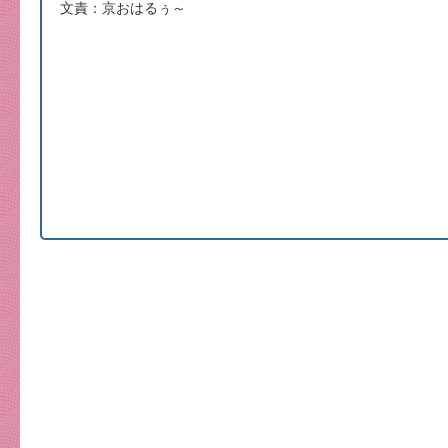
文責：京おはるぅ～