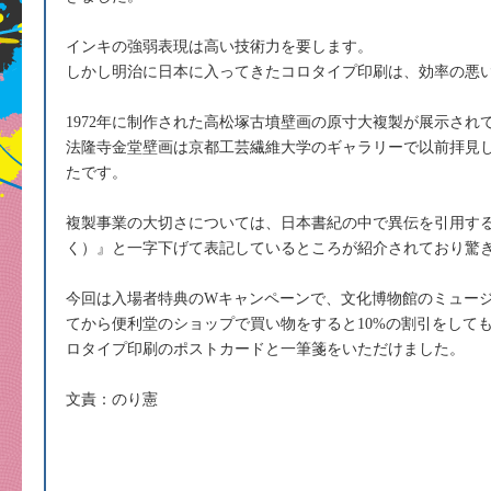
インキの強弱表現は高い技術力を要します。
しかし明治に日本に入ってきたコロタイプ印刷は、効率の悪
1972年に制作された高松塚古墳壁画の原寸大複製が展示され
法隆寺金堂壁画は京都工芸繊維大学のギャラリーで以前拝見
たです。
複製事業の大切さについては、日本書紀の中で異伝を引用す
く）』と一字下げて表記しているところが紹介されており驚
今回は入場者特典のWキャンペーンで、文化博物館のミュー
てから便利堂のショップで買い物をすると10%の割引をして
ロタイプ印刷のポストカードと一筆箋をいただけました。
文責：のり憲