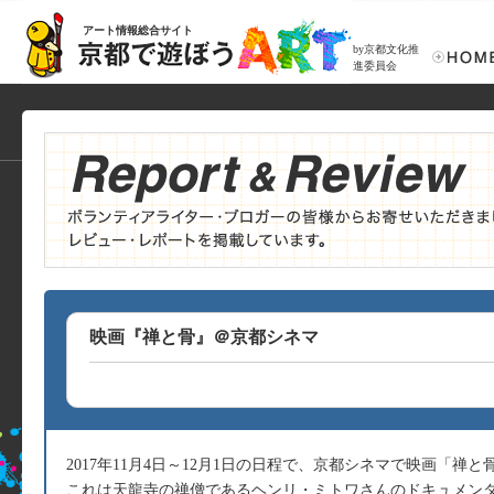
アート情報総合サイト
by京都文化推
進委員会
映画『禅と骨』＠京都シネマ
2017年11月4日～12月1日の日程で、京都シネマで映画「禅
これは天龍寺の禅僧であるヘンリ・ミトワさんのドキュメン