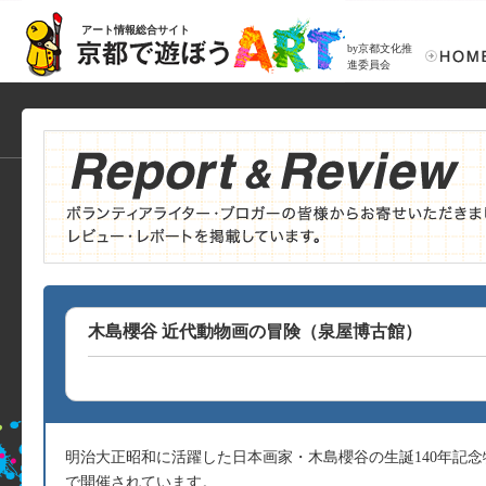
アート情報総合サイト
by京都文化推
進委員会
木島櫻谷 近代動物画の冒険（泉屋博古館）
明治大正昭和に活躍した日本画家・木島櫻谷の生誕140年記念
で開催されています。