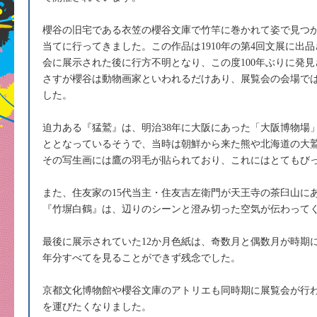
櫻谷の旧宅である衣笠の櫻谷文庫で竹竿に巻かれて姿で見つ
当てに行ってきました。この作品は1910年の第4回文展に出
会に展示された後に行方不明となり、この度100年ぶりに発
さすが櫻谷は動物画家といわれるだけあり、展覧会の会場で
した。
迫力ある『猛鷲』は、明治38年に大阪にあった「大阪博物場
ととなっているそうで、当時は朝鮮から来た熊や北海道の大
その写生画には鷹の羽毛が貼られており、これにはとてもび
また、住友家の15代当主・住友吉左衛門が天王寺の茶臼山に
『竹塀白鶴』は、辺りのシーンと澄み切った空気が伝わって
最後に展示されていた12か月色紙は、奇数月と偶数月が時期
年分すべてを見ることができず残念でした。
京都文化博物館や櫻谷文庫のアトリエも同時期に展覧会が行
を運びたくなりました。