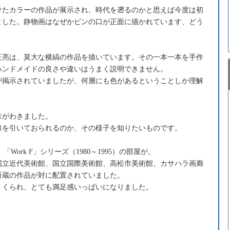
けたカラーの作品が展示され、時代を遡るのかと思えば今度は初
ました。静物画はなぜかビンの口が正面に描かれています、どう
正亮は、莫大な横縞の作品を描いています。その一本一本を手作
ハンドメイドの良さや違いはうまく説明できません。
が掲示されていましたが、何層にも色があるということしか理解
味がわきました。
線を引いておられるのか、その様子を知りたいものです。
Work F」シリーズ（1980～1995）の部屋が。
国立近代美術館、国立国際美術館、高松市美術館、カサハラ画廊
所蔵の作品が対に配置されていました。
くくられ、とても満足感いっぱいになりました。