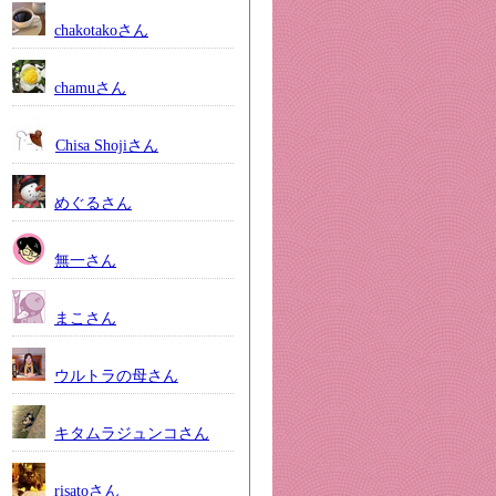
chakotakoさん
chamuさん
Chisa Shojiさん
めぐるさん
無一さん
まこさん
ウルトラの母さん
キタムラジュンコさん
risatoさん