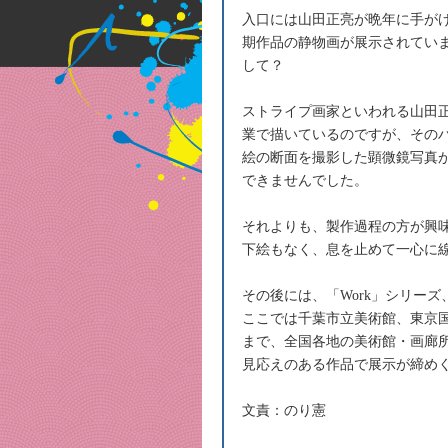
入口には山田正亮が晩年に手が
期作品の静物画が展示されてい
して？
ストライプ画家といわれる山田
業で描いているのですが、その
絵の断面を撮影した顕微鏡写真
できませんでした。
それよりも、製作過程の方が興
下絵もなく、息を止めて一心に
その後には、「Work」シリーズ、「
ここでは千葉市立美術館、東京
まで、全国各地の美術館・画廊
見応えのある作品で展示が締め
文責：のり憲