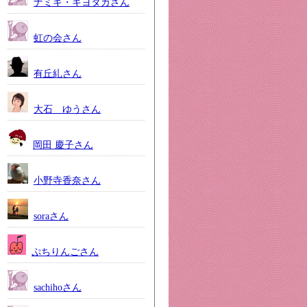
ナミキ・キヨタカさん
虹の会さん
有丘糺さん
大石 ゆうさん
岡田 慶子さん
小野寺香奈さん
soraさん
ぷちりんごさん
sachihoさん