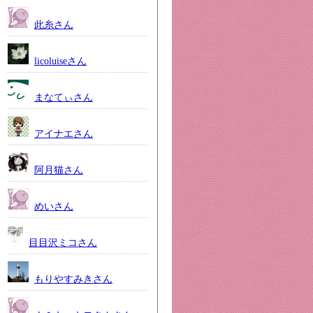
此糸さん
licoluiseさん
まなてぃさん
アイナエさん
阿月猫さん
めいさん
目目沢ミコさん
もりやすみきさん