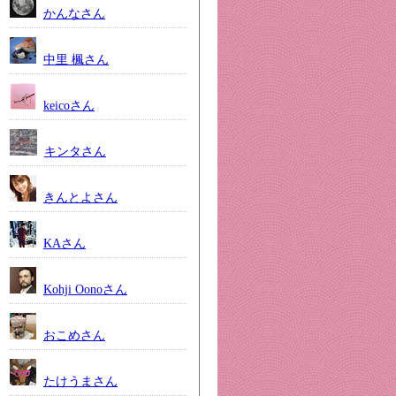
かんなさん
中里 楓さん
keicoさん
キンタさん
きんとよさん
KAさん
Kohji Oonoさん
おこめさん
たけうまさん