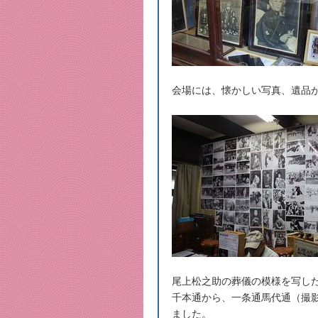
会場には、懐かしい写真、遺品
尾上松之助の葬儀の模様を写した
千本通から、一条通馬代通（撮
ました。