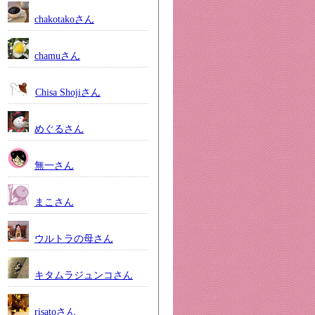
chakotakoさん
chamuさん
Chisa Shojiさん
めぐるさん
無一さん
まこさん
ウルトラの母さん
キタムラジュンコさん
risatoさん