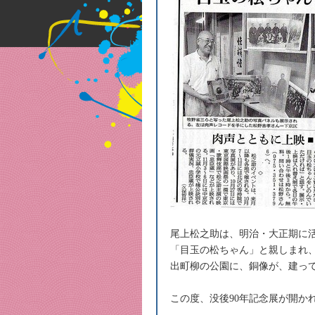
尾上松之助は、明治・大正期に
「目玉の松ちゃん」と親しまれ
出町柳の公園に、銅像が、建っ
この度、没後90年記念展が開か