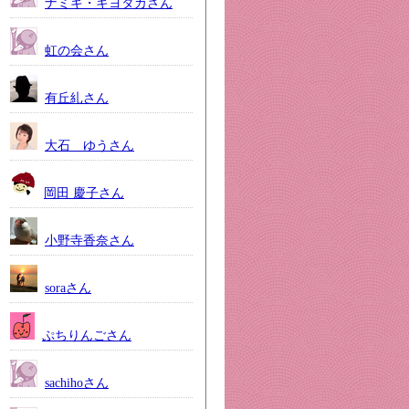
ナミキ・キヨタカさん
虹の会さん
有丘糺さん
大石 ゆうさん
岡田 慶子さん
小野寺香奈さん
soraさん
ぷちりんごさん
sachihoさん