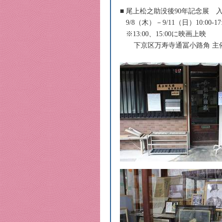
■ 尾上松之助没後90年記念展 
9/8（木）－9/11（日）10:00-17:
※13:00、15:00に映画上映
下京区万寿寺通冨小路角 主