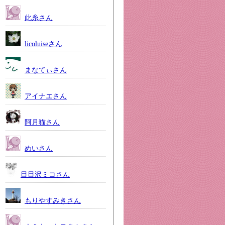
此糸さん
licoluiseさん
まなてぃさん
アイナエさん
阿月猫さん
めいさん
目目沢ミコさん
もりやすみきさん