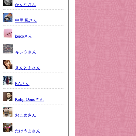
かんなさん
中里 楓さん
keicoさん
キンタさん
きんとよさん
KAさん
Kohji Oonoさん
おこめさん
たけうまさん