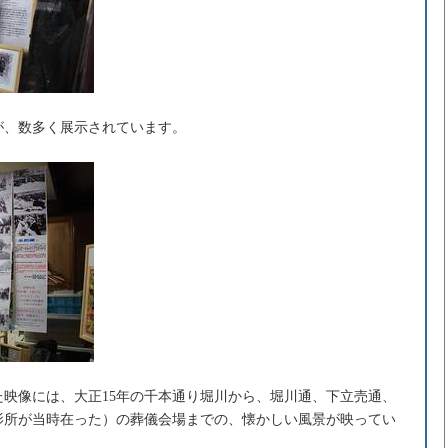
が、数多く展示されています。
映像には、大正15年の千本通り堀川から、堀川通、下立売通、
影所が当時在った）の葬儀会場までの、懐かしい風景が映ってい