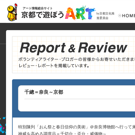
アート情報総合サイト
by京都文化推
進委員会
千總＝奈良～京都
特別陳列「おん祭と春日信仰の美術」＠奈良博物館へ行って
神威を高める調度品＝千切台・盃台・威儀物～