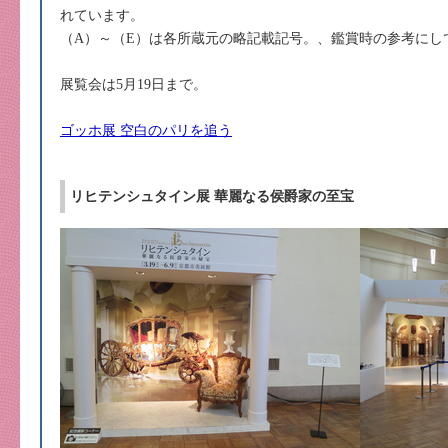
れています。
（A）～（E）は各所蔵元の略記載記号。、鑑賞時の参考にし
展覧会は5月19日まで。
ゴッホ展 空白のパリを追う
リヒテンシュタイン展 華麗なる侯爵家の至宝