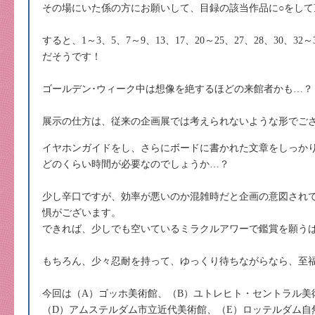
その場にいた係の方にお願いして、目録の該当作品に○をして
すると、1～3、5、7～9、13、17、20～25、27、28、30、32～
だそうです！
ゴールデン･ウィーク中は想像を絶するほどの来館者かも…？
展示の仕方は、従来の企画展では考えられないような形でご
イヤホンガイドをし、さらにボードに書かれた文章をしっか
どのくらい時間が必要なのでしょうか…？
少し辛口ですが、効率が悪いのか混雑時だと企画の意図され
惧がございます。
できれば、少しでも空いているミラクルアワーで鑑賞を願う
もちろん、少々忍耐を持って、ゆっくり待ちながらなら、至
今回は（A）ゴッホ美術館、（B）ユトレヒト・セントラル美
（D）アムステルダム市立近代美術館、（E）ロッテルダム自