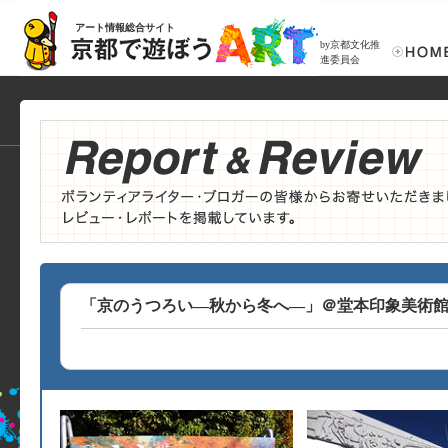
アート情報総合サイト
by京都文化推
進委員会
「京のうつろい―秋から冬へ―」＠堂本印象美術