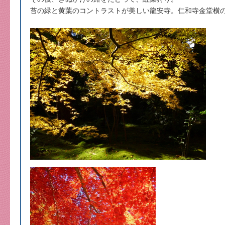
苔の緑と黄葉のコントラストが美しい龍安寺。仁和寺金堂横