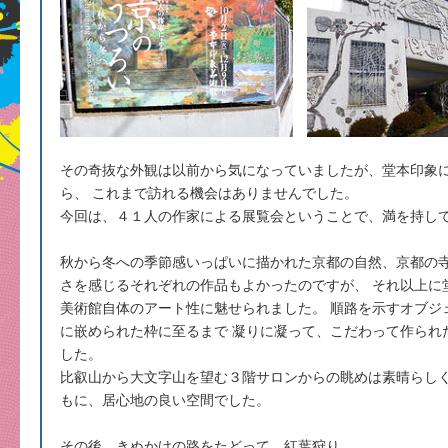
その奇抜な外観は以前から気になっていましたが、堂本印象
ら、 これまで訪れる機会はありませんでした。
今回は、４１人の作家による展覧会ということで、満を持し
秋から冬への季節感いっぱいに描かれた京都の自然、京都の寺
さを感じるそれぞれの作品もよかったのですが、 それ以上に
美術館自体のアート性に魅せられました。 順路を示すオブジ
に嵌められた枠に至るまで 凝りに凝って、こだわって作られ
した。
比叡山から大文字山を望む３階サロンからの眺めは素晴らしく
もに、居心地の良い空間でした。
その後、きぬかけの路をたどって、紅葉狩り。