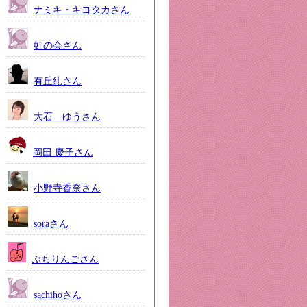
ナミキ・キヨタカさん
虹の会さん
有丘糺さん
大石 ゆうさん
岡田 慶子さん
小野寺香奈さん
soraさん
ぷちりんごさん
sachihoさん