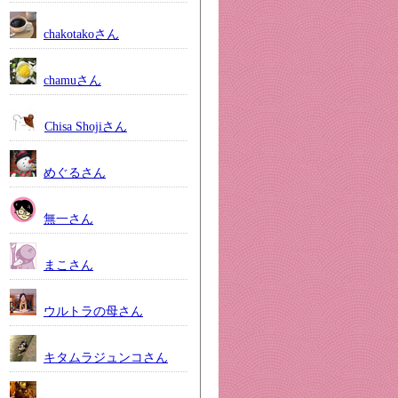
chakotakoさん
chamuさん
Chisa Shojiさん
めぐるさん
無一さん
まこさん
ウルトラの母さん
キタムラジュンコさん