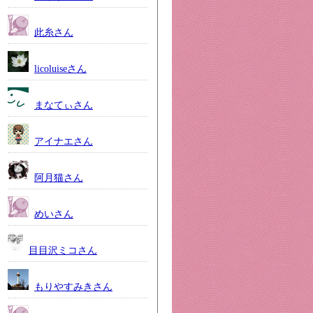
此糸さん
licoluiseさん
まなてぃさん
アイナエさん
阿月猫さん
めいさん
目目沢ミコさん
もりやすみきさん