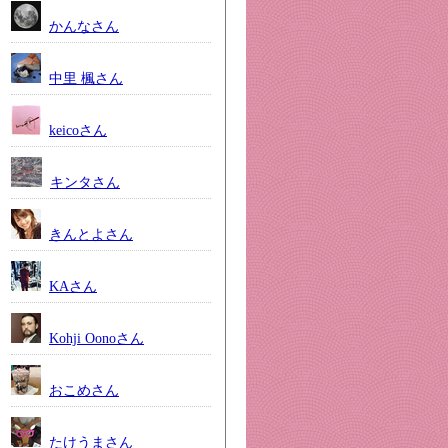
かんなさん
中里 楓さん
keicoさん
キンタさん
きんとよさん
KAさん
Kohji Oonoさん
おこめさん
たけうまさん