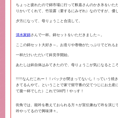
ちょっと疲れたので錦市場に行って麩嘉さんのかき氷をいただ
りかいてくれて、竹笹露（要するにみぞれ）なのですが、優
夕方になって、母りょうこと合流して。
清水家錦
さんで一杯。錦セットをいただきました～。
ここの錦セット大好き～。お造りや巻物がたっぷりでどれも
一杯だけいただいて鉾見学開始。
あたしは鉾自体はみてきたので、母りょうこが気になるとこ
!!!!!なんだこれー！！パックが閉まってないし！っていう
きてるんやて。ということで家で留守番の父てつじにお土産
て腹一杯でした）これで500円！やっす！
街角では、能吟を教えておられる方々が宣伝兼ねて吟を演じ
吟やってるので興味津々。