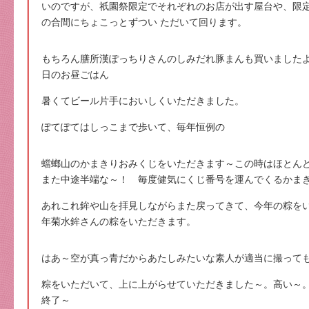
いのですが、祇園祭限定でそれぞれのお店が出す屋台や、限
の合間にちょこっとずつい ただいて回ります。
もちろん膳所漢ぽっちりさんのしみだれ豚まんも買いました
日のお昼ごはん
暑くてビール片手においしくいただきました。
ぽてぽてはしっこまで歩いて、毎年恒例の
蟷螂山のかまきりおみくじをいただきます～この時はほとん
また中途半端な～！ 毎度健気にくじ番号を運んでくるかま
あれこれ鉾や山を拝見しながらまた戻ってきて、今年の粽を
年菊水鉾さんの粽をいただきます。
はあ～空が真っ青だからあたしみたいな素人が適当に撮って
粽をいただいて、上に上がらせていただきました～。高い～
終了～