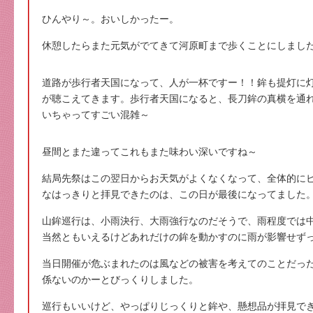
ひんやり～。おいしかったー。
休憩したらまた元気がでてきて河原町まで歩くことにしまし
道路が歩行者天国になって、人が一杯ですー！！鉾も提灯に
が聴こえてきます。歩行者天国になると、長刀鉾の真横を通
いちゃってすごい混雑～
昼間とまた違ってこれもまた味わい深いですね～
結局先祭はこの翌日からお天気がよくなくなって、全体的に
なはっきりと拝見できたのは、この日が最後になってました
山鉾巡行は、小雨決行、大雨強行なのだそうで、雨程度では
当然ともいえるけどあれだけの鉾を動かすのに雨が影響せず
当日開催が危ぶまれたのは風などの被害を考えてのことだっ
係ないのかーとびっくりしました。
巡行もいいけど、やっぱりじっくりと鉾や、懸想品が拝見で