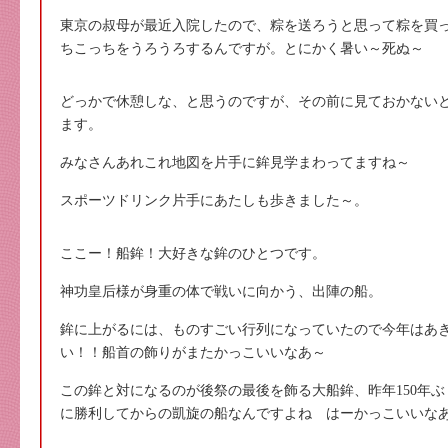
東京の叔母が最近入院したので、粽を送ろうと思って粽を買
ちこっちをうろうろするんですが。とにかく暑い～死ぬ～
どっかで休憩しな、と思うのですが、その前に見ておかない
ます。
みなさんあれこれ地図を片手に鉾見学まわってますね～
スポーツドリンク片手にあたしも歩きました～。
ここー！船鉾！大好きな鉾のひとつです。
神功皇后様が身重の体で戦いに向かう、出陣の船。
鉾に上がるには、ものすごい行列になっていたので今年はあ
い！！船首の飾りがまたかっこいいなあ～
この鉾と対になるのが後祭の最後を飾る大船鉾、昨年150年
に勝利してからの凱旋の船なんですよね はーかっこいいな