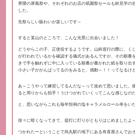
界隈の屏風祭や、それぞれのお店の祇園祭セールも鉾見学の
した。
先祭らしい賑わいが楽しいです～
すると某山のところで、こんな光景に出会いました！
どうやらこの子、正使役するようです。山鉾巡行の際に、く
が行われているかを確認する儀式があるんですが、その順番
きで手を触れずに中に入っている順番が書かれた紙を取り出
小さい子ががんばってるのをみると、感動～！！ってなるけ
あ～こうやって練習してるんだな～って改めて思いました。
ると周りからも拍手！うけつがれていくってこんな感じなの
と、思いながらこれも毎年恒例の塩キャラメルロール串をい
徐々に暗くなってきて、提灯に灯りがともりはじめましたよ
つかれたーということで烏丸駅の地下にある有喜屋さんでお