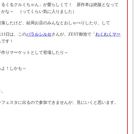
くるくるクルミちゃん」が愛らしくて！ 原作本は絶版となって
うかな～ （ってくらい気に入りました）
段落したけど、結局お店のみんなとおしゃべりしたり、して
11日は、この
パラルシルセ
さんが、ZEST御池で「
わくわくマー
んです！
手作りマーケットとして登場したり～
るよ！しかも～
り。
ンフェスタに出るので参加できませんが、見にいくと思います。