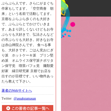
ぶらぶら人です。さらにがまぐち
作家もしてます。「空空商會 朝
来」という名前で活動してます。
京都をぶらぶら歩くのも大好き
で、ぶらぶらとでかけていきま
す。あまり詳しくないけどもお寺
ぶらりも大好きで、弘法さんなど
の市ぶらりも大好き。好きなお寺
は赤山禅院さんです。 食べる事
も、大好きです。ごはん党おにぎ
り派 ホットケーキ派 プリン堅
め派 オムライス保守派ナポリタ
ン保守党 喫茶パフェ党 麺類愛
好家 縁日研究家 京都でお店を
出すのが目標です。いい物件あっ
たら教えて下さい。
著者のWebサイトへ
Twitter
@assakgamasan