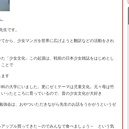
」
先生です。
けてから、少女マンガを世界に広げようと翻訳などの活動をされ
いた「少女文化」この起源は、戦前の日本少女雑誌をはじめとし
うことで
します
学科の大学にいました。更にゼミテーマは児童文化。元々母は竹
といったところに育っているので、昔の少女文化が大好き
お勉強会は、おやついただきながら先生のお話をうかがうというゼ
ルアップル買ってきた～のでみんなで食べましょう～ という気