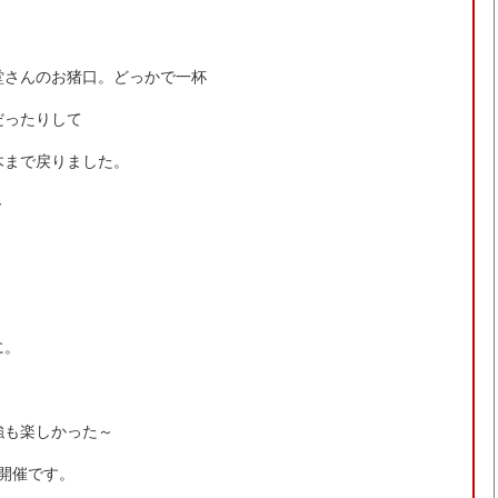
堂さんのお猪口。どっかで一杯
だったりして
木まで戻りました。
～
に。
強も楽しかった～
日開催です。