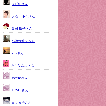
有丘糺さん
大石 ゆうさん
岡田 慶子さん
小野寺香奈さん
soraさん
ぷちりんごさん
sachihoさん
TOSHIさん
白くま子さん