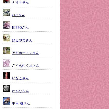
ナオトさん
Caluさん
HIPPOさん
ひるやまさん
アキホートンさん
さくらむくおさん
いなこさん
かんなさん
中里 楓さん