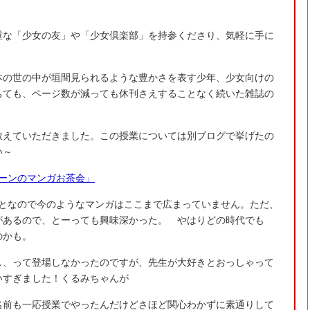
重な「少女の友」や「少女倶楽部」を持参くださり、気軽に手に
。
本の世の中が垣間見られるような豊かさを表す少年、少女向けの
ちても、ページ数が減っても休刊さえすることなく続いた雑誌の
教えていただきました。この授業については別ブログで挙げたの
い～
ーンのマンガお茶会」
ことなので今のようなマンガはここまで広まっていません。ただ、
があるので、とーっても興味深かった。 やはりどの時代でも
のかも。
し、って登場しなかったのですが、先生が大好きとおっしゃって
いすぎました！くるみちゃんが
名前も一応授業でやったんだけどさほど関心わかずに素通りして