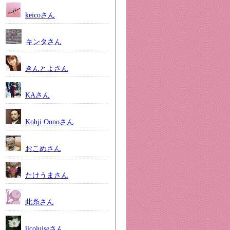
keicoさん
キンタさん
きんとよさん
KAさん
Kohji Oonoさん
おこめさん
たけうまさん
此糸さん
licoluiseさん