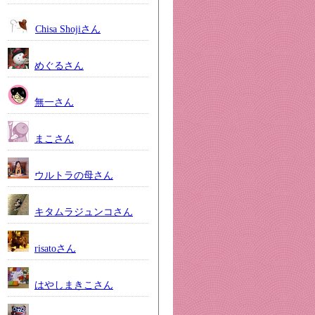
Chisa Shojiさん
めぐるさん
無一さん
まこさん
ウルトラの母さん
キタムラジュンコさん
risatoさん
はやしまきこさん