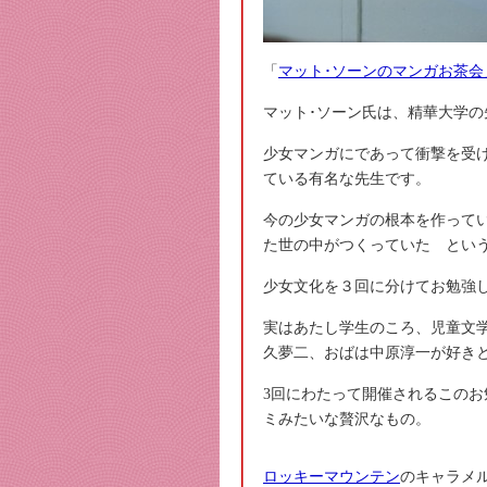
「
マット･ソーンのマンガお茶会
マット･ソーン氏は、精華大学の
少女マンガにであって衝撃を受
ている有名な先生です。
今の少女マンガの根本を作って
た世の中がつくっていた とい
少女文化を３回に分けてお勉強
実はあたし学生のころ、児童文
久夢二、おばは中原淳一が好き
3回にわたって開催されるこの
ミみたいな贅沢なもの。
ロッキーマウンテン
のキャラメ