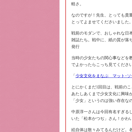
軽さ。
なのですが！先生、とっても貴
とってよませてくださいました
戦前のモダンで、おしゃれな日
雑誌たち。戦中に、紙の質が落
発行
当時の少女たちの関心事などを
でよかったらこっち見てくださ
「
少女文化をまなぶ マット･ソ
とにかくまだ1回目は、戦前の
あたしあくまで少女文化に興味
「少女」というのは強い存在な
中原淳一さんは今回有名すぎる
いた「松本かつぢ」さん！かわ
絵自体は散々みてるんだけど。