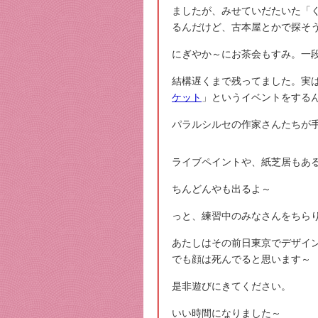
ましたが、みせていだたいた「
るんだけど、古本屋とかで探そ
にぎやか～にお茶会もすみ。一
結構遅くまで残ってました。実は
ケット
」というイベントをする
パラルシルセの作家さんたちが
ライブペイントや、紙芝居もあ
ちんどんやも出るよ～
っと、練習中のみなさんをちら
あたしはその前日東京でデザイ
でも顔は死んでると思います～
是非遊びにきてください。
いい時間になりました～