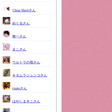
Chisa Shojiさん
めぐるさん
無一さん
まこさん
ウルトラの母さん
キタムラジュンコさん
risatoさん
はやしまきこさん