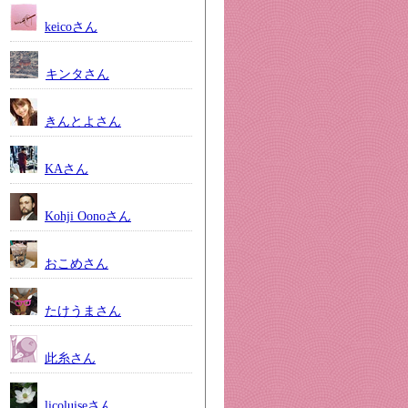
keicoさん
キンタさん
きんとよさん
KAさん
Kohji Oonoさん
おこめさん
たけうまさん
此糸さん
licoluiseさん