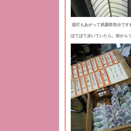
提灯もあがって祇園祭気分です
ぽてぽて歩いていたら。前から