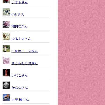
ナオトさん
Caluさん
HIPPOさん
ひるやまさん
アキホートンさん
さくらむくおさん
いなこさん
かんなさん
中里 楓さん