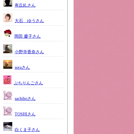
有丘糺さん
大石 ゆうさん
岡田 慶子さん
小野寺香奈さん
soraさん
ぷちりんごさん
sachihoさん
TOSHIさん
白くま子さん