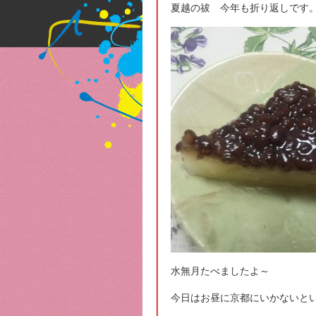
夏越の祓 今年も折り返しです
水無月たべましたよ～
今日はお昼に京都にいかないと