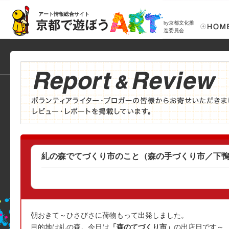
アート情報総合サイト
by京都文化推
進委員会
糺の森でてづくり市のこと（森の手づくり市／下
朝おきて～ひさびさに荷物もって出発しました。
目的地は糺の森。今日は
「森のてづくり市」
の出店日です～