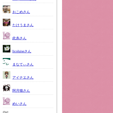
おこめさん
たけうまさん
此糸さん
licoluiseさん
まなてぃさん
アイナエさん
阿月猫さん
めいさん