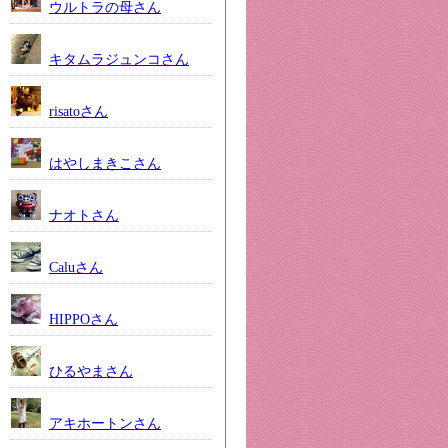
ウルトラの母さん
キタムラジュンコさん
risatoさん
はやしまきこさん
ナオトさん
Caluさん
HIPPOさん
ひるやまさん
アキホートンさん