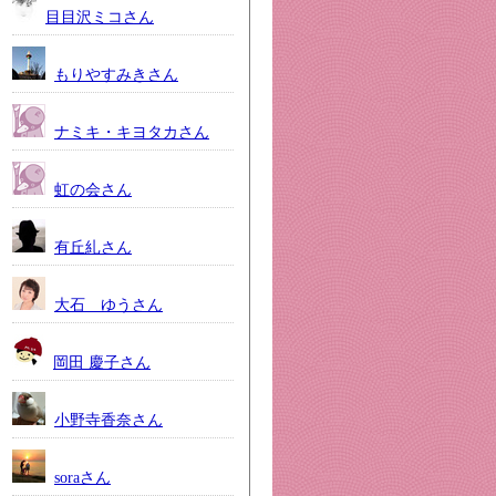
目目沢ミコさん
もりやすみきさん
ナミキ・キヨタカさん
虹の会さん
有丘糺さん
大石 ゆうさん
岡田 慶子さん
小野寺香奈さん
soraさん