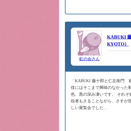
KABUK
KYOTO）
虹の会さん
「KABUKI 藤十郎と仁左衛門
伎にはそこまで興味のなかった私
色、黒の深み凄いです。 それ
役者もさることながら、さすが
しい展覧会でした...