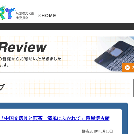
by京都文化推
進委員会
ブ
「中国文房具と煎茶―清風にふかれて」泉屋博古館
投稿:2019年5月10日