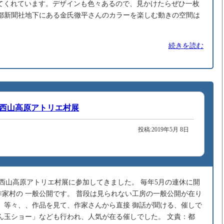
してくれています。デザインも色々あるので、見かけたらぜひ一枚
京都新聞社地下にある金氏徹平さんのカラーを楽しむ動きの空間は
続きを読む
都西山高原アトリエ村展
投稿:2019年5月 8日
京都西山高原アトリエ村展に参加してきました。 毎年5月の連休に開
家村の 一般公開です。 普段は見られない工房の一般公開が在り
 等々、、作品を見て、作家さんから直接 御話が聞ける、催しで
ん玉ショー」なども行われ、人気が在る催しでした。 文責：都