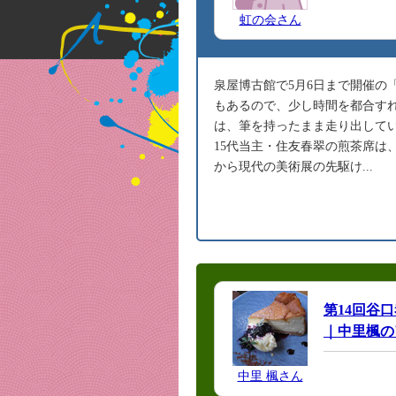
虹の会さん
泉屋博古館で5月6日まで開催の
もあるので、少し時間を都合す
は、筆を持ったまま走り出して
15代当主・住友春翠の煎茶席は
から現代の美術展の先駆け...
第14回谷口
｜中里楓の
中里 楓さん