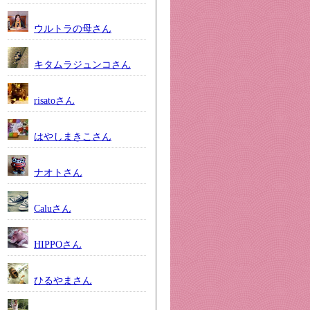
ウルトラの母さん
キタムラジュンコさん
risatoさん
はやしまきこさん
ナオトさん
Caluさん
HIPPOさん
ひるやまさん