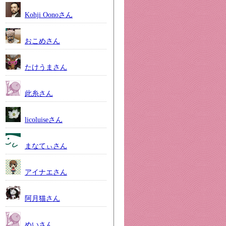
Kohji Oonoさん
おこめさん
たけうまさん
此糸さん
licoluiseさん
まなてぃさん
アイナエさん
阿月猫さん
めいさん