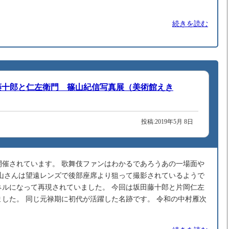
続きを読む
I 藤十郎と仁左衛門 篠山紀信写真展（美術館えき
投稿:2019年5月 8日
開催されています。 歌舞伎ファンはわかるであろうあの一場面や
篠山さんは望遠レンズで後部座席より狙って撮影されているようで
ネルになって再現されていました。 今回は坂田藤十郎と片岡仁左
した。 同じ元禄期に初代が活躍した名跡です。 令和の中村雁次