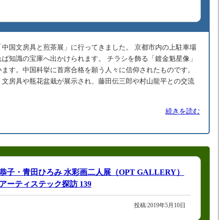
「中国文房具と煎茶展」に行ってきました。 京都市内の上駐車場
れば知識の宝庫へ出かけられます。 チラシを飾る「鍍金魁星像」
います。中国科挙に首席合格を願う人々に信仰されたものです。
、文房具や瓶花盆栽が展示され、藤田伝三郎や村山龍平との交流
続きを読む
恭子・青田ひろみ 水彩画二人展（OPT GALLERY）
アーティステック探訪 139
投稿:2019年5月10日