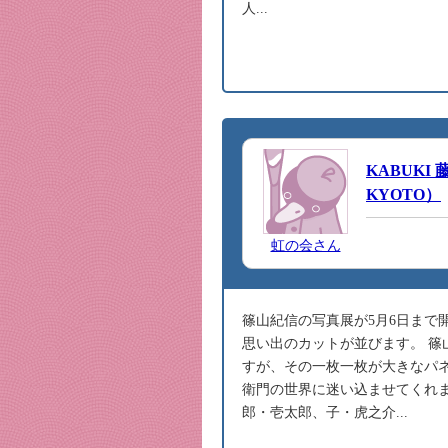
人...
KABUK
KYOTO）
虹の会さん
篠山紀信の写真展が5月6日まで
思い出のカットが並びます。 
すが、その一枚一枚が大きなパ
衛門の世界に迷い込ませてくれま
郎・壱太郎、子・虎之介...