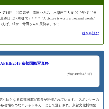
リー 第14回 谷口恭子 青田ひろみ 水彩画二人展 2019年4月19日
は17:00まで) ＊＊＊ “A picture is worth a thousand words.”
いえば、確か…青田さんの展覧会、やっ...
続きを読む
RAPHIE2019 京都国際写真祭
投稿:2019年5月 9日
所で第七回となる京都国際写真祭が開催されています。 スポンサーの
が各会場をつなぐシャトルカーとして運行され、京都文化博物館