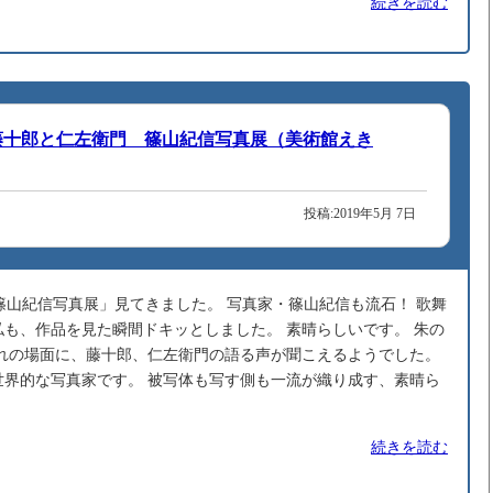
続きを読む
I 藤十郎と仁左衛門 篠山紀信写真展（美術館えき
投稿:2019年5月 7日
 篠山紀信写真展」見てきました。 写真家・篠山紀信も流石！ 歌舞
も、作品を見た瞬間ドキッとしました。 素晴らしいです。 朱の
ぞれの場面に、藤十郎、仁左衛門の語る声が聞こえるようでした。
世界的な写真家です。 被写体も写す側も一流が織り成す、素晴ら
続きを読む