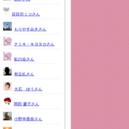
目目沢ミコさん
もりやすみきさん
ナミキ・キヨタカさん
虹の会さん
有丘糺さん
大石 ゆうさん
岡田 慶子さん
小野寺香奈さん