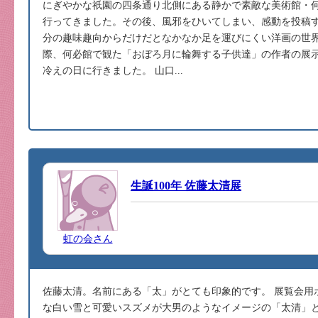
にぎやかな祇園の四条通り北側にある静かで素敵な美術館・何
行ってきました。その後、風邪をひいてしまい、感動を投稿す
分の趣味趣向からだけだとなかなか足を運びにくい洋画の世
際、何必館で観た「おぼろ月に輪舞する子供達」の作者の展
冷えの日に行きました。 山口...
生誕100年 佐藤太清展
虹の会さん
佐藤太清。名前にある「太」がとても印象的です。 展覧会用
な白い雪と可愛いスズメが大男のようなイメージの「太清」