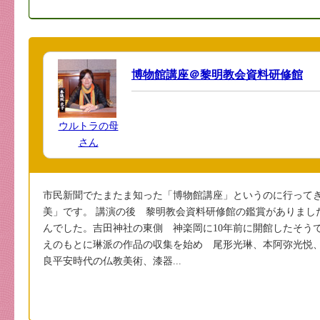
博物館講座＠黎明教会資料研修館
ウルトラの母
さん
市民新聞でたまたま知った「博物館講座」というのに行ってき
美」です。 講演の後 黎明教会資料研修館の鑑賞がありまし
んでした。吉田神社の東側 神楽岡に10年前に開館したそう
えのもとに琳派の作品の収集を始め 尾形光琳、本阿弥光悦
良平安時代の仏教美術、漆器...