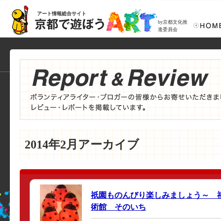
アート情報総合サイト
by京都文化推
進委員会
2014年2月アーカイブ
祇園ものんびり楽しみましょう～ 
術館 そのいち