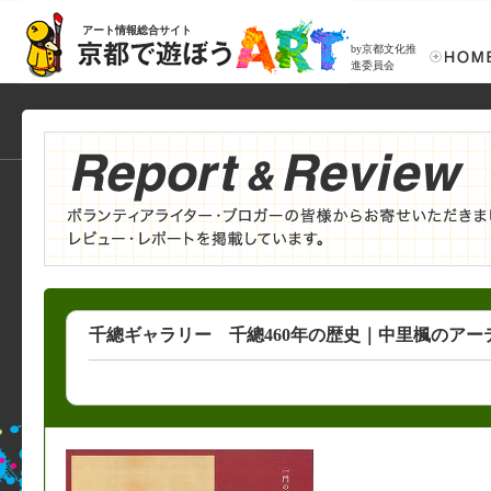
アート情報総合サイト
by京都文化推
進委員会
千總ギャラリー 千總460年の歴史｜中里楓のアー