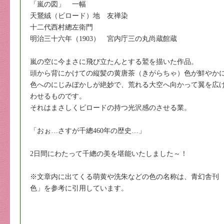
「嵐の図」 一幅
天鵞絨（ビロード）地 友禅染
十二代西村總左衛門
明治三十六年（1903） 宮内庁三の丸尚蔵館蔵
嵐の空に今まさに飛び立たんとする鷲を描いた作品。
頭から背にかけての縦髪の黄唐茶（きがらちゃ）色が鮮やか
色へのにじみぼかしが絶妙で、荒れる大空へ向かって翼を広
わせるものです。
それはまさしくビロードの持つ光沢感のさせる業。
「おぉ…さすが千總460年の歴史…」
2日間にわたって千總の美を堪能いたしました～！
※文章内に出てくる萌黄や洗朱などの色の名称は、青幻舎刊
色」を参考に引用しています。