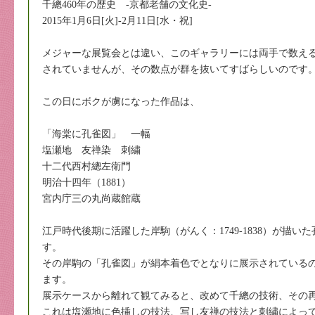
千總460年の歴史 -京都老舗の文化史-
2015年1月6日[火]-2月11日[水・祝]
メジャーな展覧会とは違い、このギャラリーには両手で数え
されていませんが、その数点が群を抜いてすばらしいのです
この日にボクが虜になった作品は、
「海棠に孔雀図」 一幅
塩瀬地 友禅染 刺繍
十二代西村總左衛門
明治十四年（1881）
宮内庁三の丸尚蔵館蔵
江戸時代後期に活躍した岸駒（がんく：1749-1838）が描
す。
その岸駒の「孔雀図」が絹本着色でとなりに展示されている
ます。
展示ケースから離れて観てみると、改めて千總の技術、その
これは塩瀬地に色挿しの技法、写し友禅の技法と刺繍によっ