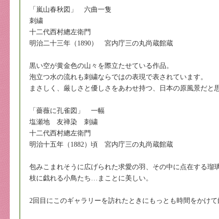
「嵐山春秋図」 六曲一隻
刺繍
十二代西村總左衛門
明治二十三年（1890） 宮内庁三の丸尚蔵館蔵
黒い空が黄金色の山々を際立たせている作品。
泡立つ水の流れも刺繍ならではの表現で表されています。
まさしく、厳しさと優しさをあわせ持つ、日本の原風景だと
「薔薇に孔雀図」 一幅
塩瀬地 友禅染 刺繍
十二代西村總左衛門
明治十五年（1882）頃 宮内庁三の丸尚蔵館蔵
包みこまれそうに広げられた求愛の羽、その中に点在する瑠
枝に戯れる小鳥たち…まことに美しい。
2回目にこのギャラリーを訪れたときにもっとも時間をかけて