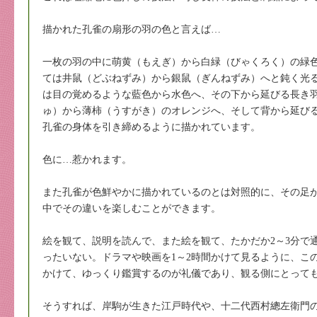
描かれた孔雀の扇形の羽の色と言えば…
一枚の羽の中に萌黄（もえぎ）から白緑（びゃくろく）の緑
ては井鼠（どぶねずみ）から銀鼠（ぎんねずみ）へと鈍く光
は目の覚めるような藍色から水色へ、その下から延びる長き
ゅ）から薄柿（うすがき）のオレンジへ、そして背から延び
孔雀の身体を引き締めるように描かれています。
色に…惹かれます。
また孔雀が色鮮やかに描かれているのとは対照的に、その足
中でその違いを楽しむことができます。
絵を観て、説明を読んで、また絵を観て、たかだか2～3分で
ったいない。ドラマや映画を1～2時間かけて見るように、こ
かけて、ゆっくり鑑賞するのが礼儀であり、観る側にとって
そうすれば、岸駒が生きた江戸時代や、十二代西村總左衛門