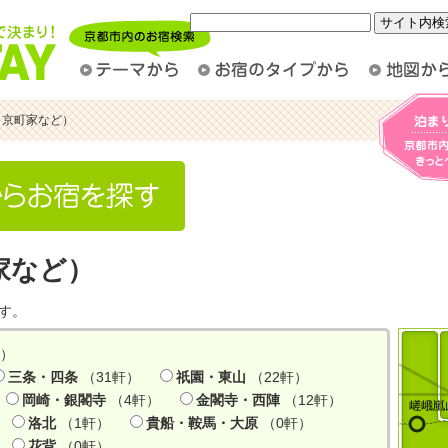
（京町家など）
家など）
す。
軒）
三条・四条
（31軒）
祇園・東山
（22軒）
岡崎・銀閣寺
（4軒）
金閣寺・西陣
（12軒）
洛北
（1軒）
貴船・鞍馬・大原
（0軒）
花背
（0軒）