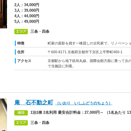
2人：34,000円
3人：39,000円
4人：44,000円
5人：49,000円
三条・四条
特徴
町家の面影を残す一棟貸しの古民家で、リノベーシ
住所
〒600-8171 京都府京都市下京区上平野町460-1
アクセス
京都駅から地下鉄烏丸線、国際会館方面に乗って次の
で当施設に到着。
庵 石不動之町
（いおり いしふどうのちょう）
1泊1棟 2名利用 最安合計料金：27,000円～ （1名あたり 13
三条・四条