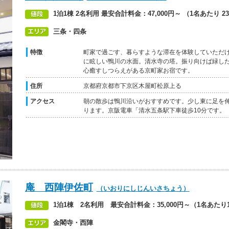
1泊1棟 2名利用 最安合計料金：47,000円～ （1名あたり 23
三条・四条
特徴
町家で過ごす、暮らすような滞在を体験していただ
に眩しい鴨川の水面。清水寺の塔。振り向けば緑し
心癒すしつらえがある京町家お宿です。
住所
京都府京都市下京区木屋町松原上る
アクセス
朝の散歩は鴨川沿いがおすすめです。少し東に足を
ります。京阪電車「清水五条駅下車徒歩10分です。
庵 西陣伊佐町
（いおりにしじんいさちょう）
1泊1棟 2名利用 最安合計料金：35,000円～（1名あたり1
金閣寺・西陣