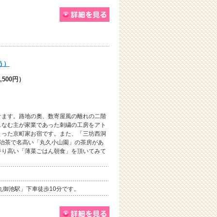
う）
,500円）
けます。路地の奧、数寄屋風の離れの二階
しなむ主が家業であった刺繍の工房をアト
まった京町家お宿です。また、「三坊西洞
宇治茶で名高い「丸久小山園」の茶房があ
香り高い「薄菜ごはん朝食」を頂いてみて
丸御池駅」下車徒歩10分です。