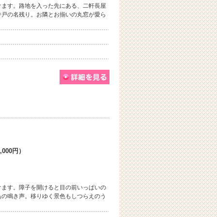
けます。路地を入った先にある、二軒長屋
井戸の名残り。お隣とお揃いの丸窓が愛ら
,000円）
けます。障子を開けると目の前いっぱいの
鳥の鳴き声。移りゆく景色もしつらえのう