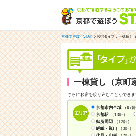
京都で遊ぼうSTAY
お宿タイプ：一棟貸し
一棟貸し（京町
さらにお宿を絞り込むことができま
京都市内全域
（97
京都駅
（13軒）
御所周辺
（12軒）
嵯峨・嵐山
（0軒）
伏見・山科
（2軒）