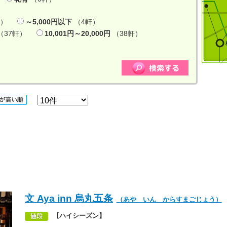
軒）
～5,000円以下
（4軒）
（37軒）
10,001円～20,000円
（38軒）
）
文 Aya inn 烏丸五条
（あや いん からすまごじょう）
【ハイシーズン】