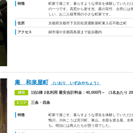
特徴
町家で過ごす、暮らすような滞在を体験していただ
の一つです。高窓から射す光、庭の笹竹、台所には
しい、お二人様専用の小さな町家です。
住所
京都府京都市下京区松原通麩屋町東入石不動之町
アクセス
錦市場や京都髙島屋まで徒歩圏内
庵 和泉屋町
（いおり いずみやちょう）
1泊1棟 2名利用 最安合計料金：40,000円～ （1名あたり 20
三条・四条
特徴
町家で過ごす、暮らすような滞在を体験していただ
鴨川。川向こうは宮川町、東山。水面を渡る風、水
ち。明治には商人たちが憩う宿でした。