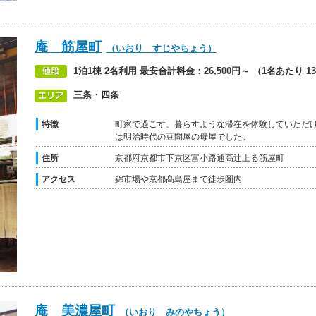
庵 筋屋町
（いおり すじやちょう）
1泊1棟 2名利用 最安合計料金：26,500円～ （1名あたり 13
三条・四条
特徴
町家で過ごす、暮らすような滞在を体験していただ
は明治時代の豆問屋の母屋でした。
住所
京都府京都市下京区富小路通高辻上る筋屋町
アクセス
錦市場や京都髙島屋まで徒歩圏内
庵 美濃屋町
（いおり みのやちょう）