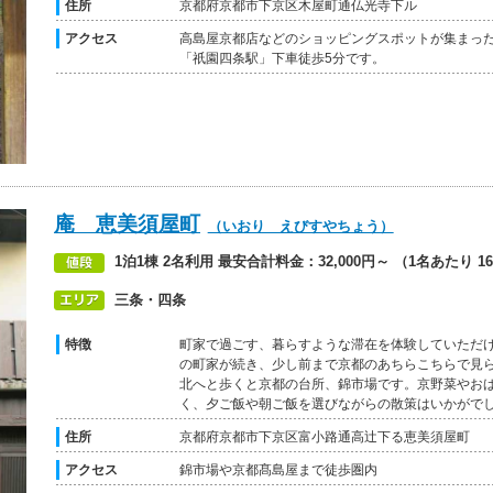
住所
京都府京都市下京区木屋町通仏光寺下ル
アクセス
高島屋京都店などのショッピングスポットが集まっ
「祇園四条駅」下車徒歩5分です。
庵 恵美須屋町
（いおり えびすやちょう）
1泊1棟 2名利用 最安合計料金：32,000円～ （1名あたり 16
三条・四条
特徴
町家で過ごす、暮らすような滞在を体験していただ
の町家が続き、少し前まで京都のあちらこちらで見
北へと歩くと京都の台所、錦市場です。京野菜やお
く、夕ご飯や朝ご飯を選びながらの散策はいかがで
住所
京都府京都市下京区富小路通高辻下る恵美須屋町
アクセス
錦市場や京都髙島屋まで徒歩圏内