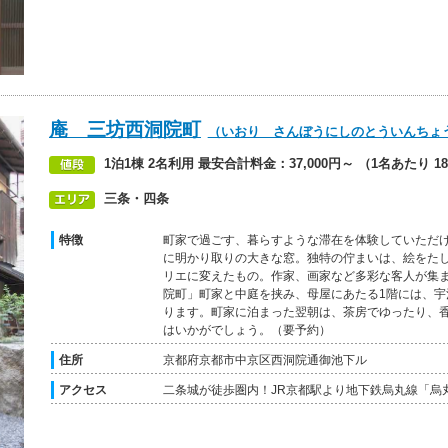
庵 三坊西洞院町
（いおり さんぼうにしのとういんちょ
1泊1棟 2名利用 最安合計料金：37,000円～ （1名あたり 18
三条・四条
特徴
町家で過ごす、暮らすような滞在を体験していただ
に明かり取りの大きな窓。独特の佇まいは、絵をた
リエに変えたもの。作家、画家など多彩な客人が集
院町」町家と中庭を挟み、母屋にあたる1階には、
ります。町家に泊まった翌朝は、茶房でゆったり、
はいかがでしょう。（要予約）
住所
京都府京都市中京区西洞院通御池下ル
アクセス
二条城が徒歩圏内！JR京都駅より地下鉄烏丸線「烏