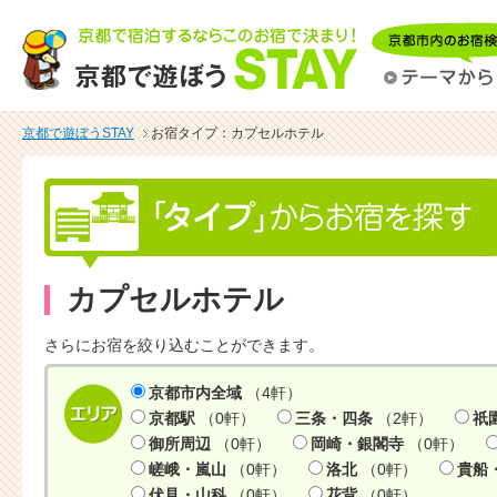
京都で遊ぼうSTAY
お宿タイプ：カプセルホテル
カプセルホテル
さらにお宿を絞り込むことができます。
京都市内全域
（4軒）
京都駅
（0軒）
三条・四条
（2軒）
祇
御所周辺
（0軒）
岡崎・銀閣寺
（0軒）
嵯峨・嵐山
（0軒）
洛北
（0軒）
貴船
伏見・山科
（0軒）
花背
（0軒）