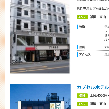
男性専用カプセルはお一
祇園・東山
特徴
平
う
世
様
住所
〒6
アクセス
清
カプセルホテル
上段/4500円
祇園・東山