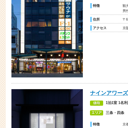
特徴
観
男
住所
〒
アクセス
京
ナインアワーズ
1泊1室 1名
三条・四条
特徴
京