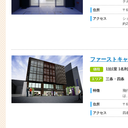
テ
住所
〒
アクセス
シ
約
ファーストキャ
1泊1室 1名
三条・四条
特徴
飛
は
住所
〒
アクセス
四