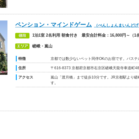
ペンション・マインドゲーム
（ぺんしょんまいんどげ
1泊1室 2名利用 朝食付き 最安合計料金：16,800円～（1名
嵯峨・嵐山
特徴
京都では数少ないペット同伴OKのお宿です。パステ
住所
〒616-8373 京都府京都市右京区嵯峨天龍寺車道町48
アクセス
嵐山「渡月橋」まで徒歩10分です。JR京都駅より
す。