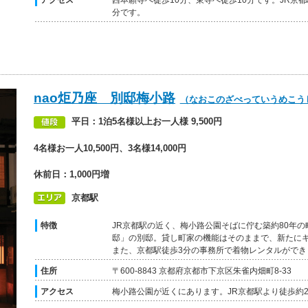
アクセス
西本願寺へ徒歩10分、東寺へ徒歩10分です。JR京
分です。
nao炬乃座 別邸梅小路
（なおこのざべっていうめこう
平日：1泊5名様以上お一人様 9,500円
4名様お一人10,500円、3名様14,000円
休前日：1,000円増
京都駅
特徴
JR京都駅の近く、梅小路公園そばに佇む築約80年の
邸」の別邸。貸し町家の機能はそのままで、新たに
また、京都駅徒歩3分の事務所で着物レンタルができ
住所
〒600-8843 京都府京都市下京区朱雀内畑町8-33
アクセス
梅小路公園が近くにあります。JR京都駅より徒歩約2