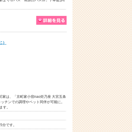
都駅より市バス「島原口バス停」下車徒歩2
じ）
町家は、「京町家小宿nao炬乃座 大宮五条
キッチンでの調理やペット同伴が可能に。
ます。
5分です。