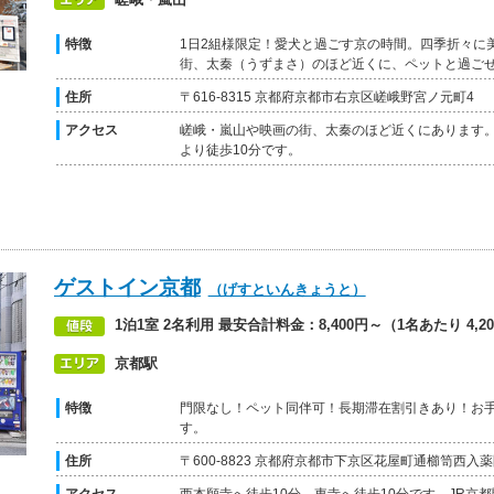
特徴
1日2組様限定！愛犬と過ごす京の時間。四季折々に
街、太秦（うずまさ）のほど近くに、ペットと過ご
住所
〒616-8315 京都府京都市右京区嵯峨野宮ノ元町4
アクセス
嵯峨・嵐山や映画の街、太秦のほど近くにあります
より徒歩10分です。
ゲストイン京都
（げすといんきょうと）
1泊1室 2名利用 最安合計料金：8,400円～（1名あたり 4,2
京都駅
特徴
門限なし！ペット同伴可！長期滞在割引きあり！お
す。
住所
〒600-8823 京都府京都市下京区花屋町通櫛笥西入薬園