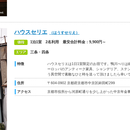
ハウスセリエ
（はうすせりえ）
1泊1室 2名利用 最安合計料金：9,900円～
三条・四条
特徴
ハウスセリエは1日1室限定のお宿です。鴨川べりは
ーロッパのアンティーク家具、シャンデリア、ステ
う異空間で素敵なひと時を送って頂けましたら幸い
住所
〒604-0902 京都府京都市中京区鉾田町299
アクセス
京都市役所から河原町通りを少し上がった中京年金