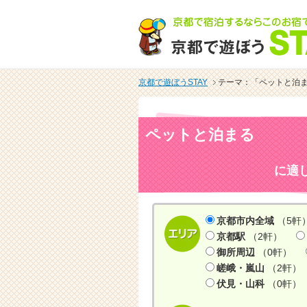
京都で遊ぼうSTAY
テーマ：「ペットと泊
ペットと泊まる
に適
京都市内全域
（5軒
京都駅
（2軒）
御所周辺
（0軒）
嵯峨・嵐山
（2軒）
伏見・山科
（0軒）