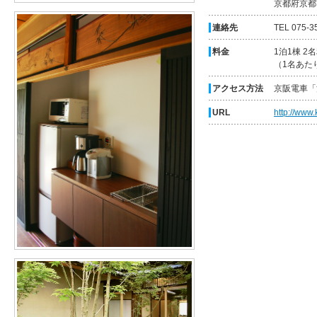
京都府京都
連絡先
TEL 075-3
料金
1泊1棟 2
（1名あたり
アクセス方法
京阪電車「
URL
http://www