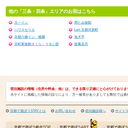
他の「三条・四条」エリアのお宿はこちら
大一イン
岡たみ旅館
ハウスセリエ
Len 京都河原町
京都六條イン 愉樂
加ぎ平
京町家旅館さくら・うるし邸
旅庵花月
宿泊施設の情報（住所や料金、他）は、できる限り正確にと心がけておりま
当サイトに掲載した情報の誤りにより、万一被害がありましても弊社では責
京都で遊ぼうSTAYとは
お問い合わせ
宿泊施設様へ
サイト