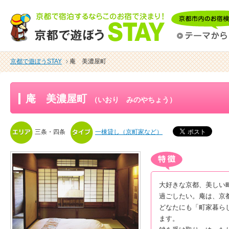
京都で遊ぼうSTAY
庵 美濃屋町
庵 美濃屋町
（いおり みのやちょう）
三条・四条
一棟貸し（京町家など）
大好きな京都、美しい
過ごしたい。庵は、京
どなたにも「町家暮ら
ます。