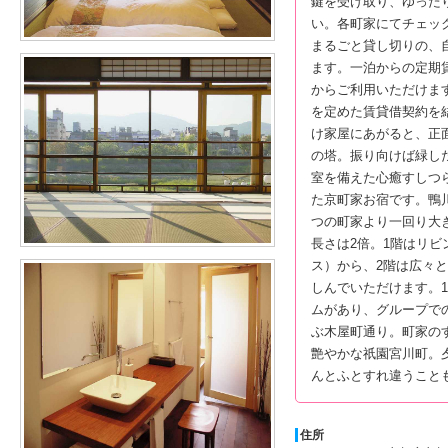
鍵を受け取り、ゆった
い。各町家にてチェッ
まるごと貸し切りの、
ます。一泊からの定期
からご利用いただけま
を定めた賃貸借契約を
け家屋にあがると、正
の塔。振り向けば緑し
室を備えた心癒すしつ
た京町家お宿です。鴨
つの町家より一回り大
長さは2倍。1階はリ
ス）から、2階は広々
しんでいただけます。
ムがあり、グループで
ぶ木屋町通り。町家の
艶やかな祇園宮川町。
んとふとすれ違うこと
住所