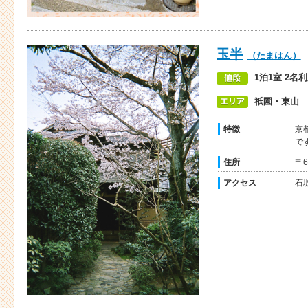
玉半
（たまはん）
1泊1室 2名利
祇園・東山
特徴
京
で
住所
〒
アクセス
石