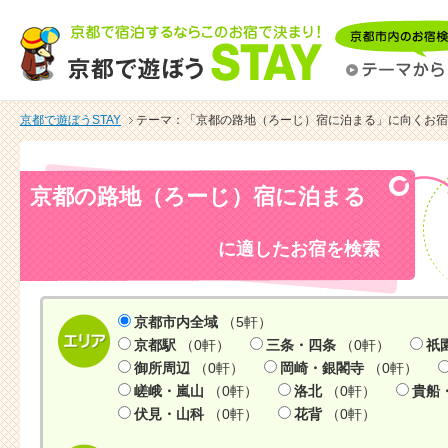
京都で遊ぼうSTAY
テーマ：「京都の路地（ろーじ）宿に泊まる」に向くお宿
京都の路地（ろーじ）宿に泊まる
に適したお宿を検索
京都市内全域
（5軒）
京都駅
（0軒）
三条・四条
（0軒）
祇
御所周辺
（0軒）
岡崎・銀閣寺
（0軒）
嵯峨・嵐山
（0軒）
洛北
（0軒）
貴船
伏見・山科
（0軒）
花背
（0軒）