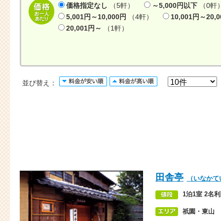
価格指定なし
（5軒）
～5,000円以下
（0軒
5,001円～10,000円
（4軒）
10,001円～20,
20,001円～
（1軒）
並び替え：
田舎亭
（いなかて
1泊1室 2名利
祇園・東山