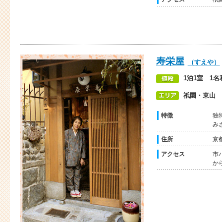
寿栄屋
（すえや）
1泊1室 1名
祇園・東山
特徴
独
み
住所
京
アクセス
市
か