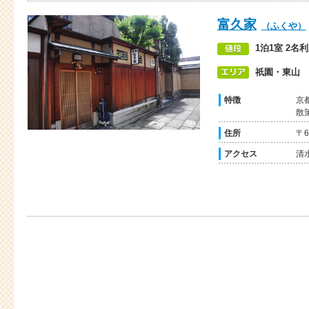
富久家
（ふくや）
1泊1室 2名利
祇園・東山
特徴
京
散
住所
〒
アクセス
清