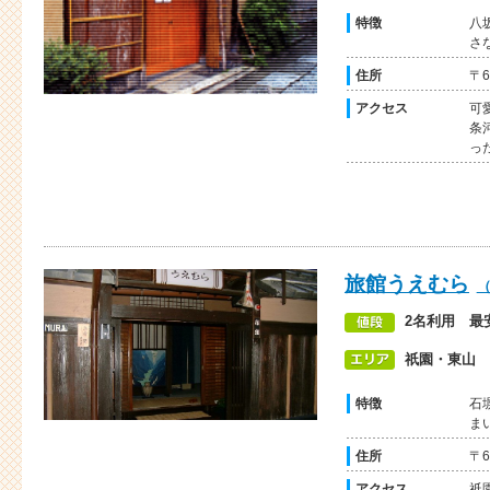
特徴
八
さ
住所
〒
アクセス
可
条
っ
旅館うえむら
2名利用 最安
祇園・東山
特徴
石
ま
住所
〒
アクセス
祇