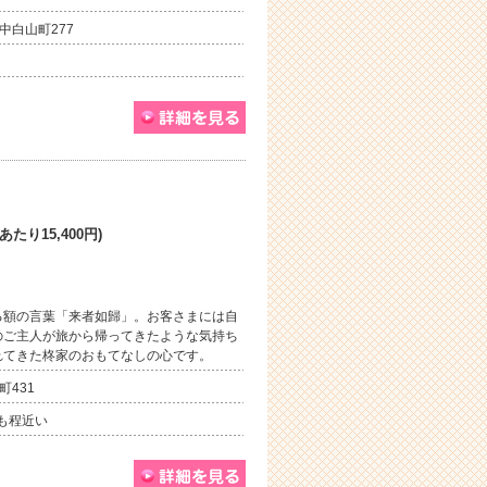
中白山町277
たり15,400円)
る額の言葉「来者如歸」。お客さまには自
のご主人が旅から帰ってきたような気持ち
れてきた柊家のおもてなしの心です。
町431
も程近い