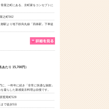
・骨屋之町にある、京町家をコンセプトに
屋之町562
京都駅より地下鉄烏丸線「四条駅」下車徒
あたり 15,700円）
部門に、一昨年に続き「非常に快適な旅館」
向を凝らした新感覚京料理は自慢です。
原鷲尾町528
まで徒歩5分