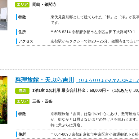
岡崎・銀閣寺
特徴
東伏見宮別邸として建てられた「和」と「洋」が見
です。
住所
〒606-8314 京都府京都市左京区吉田下大路町59-1
アクセス
京都駅からタクシーで約20～25分。銀閣寺まで歩い
料理旅館・天ぷら吉川
（りょうりりょかんてんぷらよし
1泊1室 2名利用 最安合計料金：60,000円～（1名あたり 30,
三条・四条
特徴
京料理旅館「吉川」は洛中の中心にあり、数寄屋造
が、街なかとは思えないほどの静けさを味わえます
特に天ぷらは秀逸。
住所
〒604-8093 京都府京都市中京区富小路通御池下る松