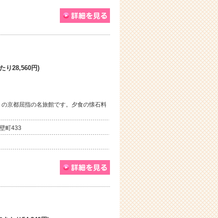
り28,560円)
りの京都屈指の名旅館です。夕食の懐石料
壁町433