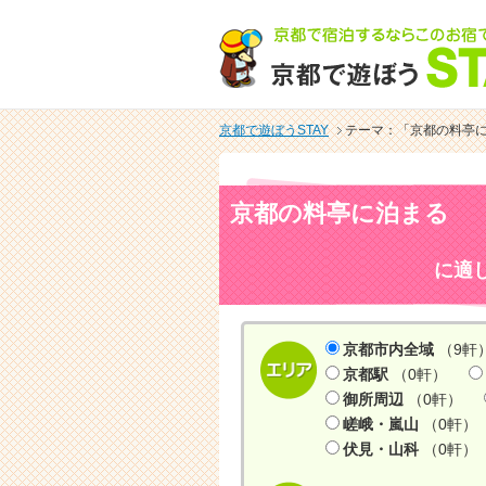
京都で遊ぼうSTAY
テーマ：「京都の料亭
京都の料亭に泊まる
に適
京都市内全域
（9軒
京都駅
（0軒）
御所周辺
（0軒）
嵯峨・嵐山
（0軒）
伏見・山科
（0軒）