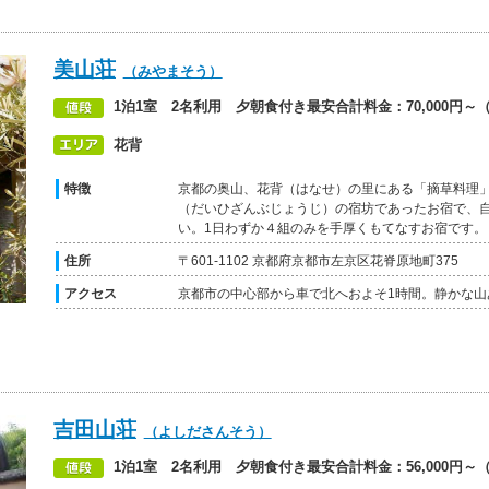
美山荘
（みやまそう）
1泊1室 2名利用 夕朝食付き最安合計料金：70,000円～（1
花背
特徴
京都の奥山、花背（はなせ）の里にある「摘草料理
（だいひざんぶじょうじ）の宿坊であったお宿で、
い。1日わずか４組のみを手厚くもてなすお宿です。
住所
〒601-1102 京都府京都市左京区花脊原地町375
アクセス
京都市の中心部から車で北へおよそ1時間。静かな山
吉田山荘
（よしださんそう）
1泊1室 2名利用 夕朝食付き最安合計料金：56,000円～（1