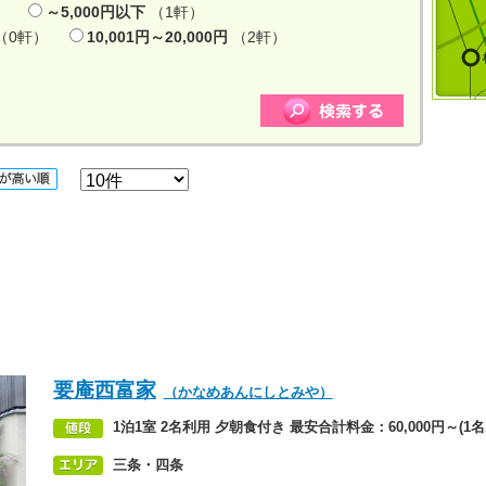
）
～5,000円以下
（1軒）
（0軒）
10,001円～20,000円
（2軒）
要庵西富家
（かなめあんにしとみや）
1泊1室 2名利用 夕朝食付き 最安合計料金：60,000円～(1名あ
三条・四条