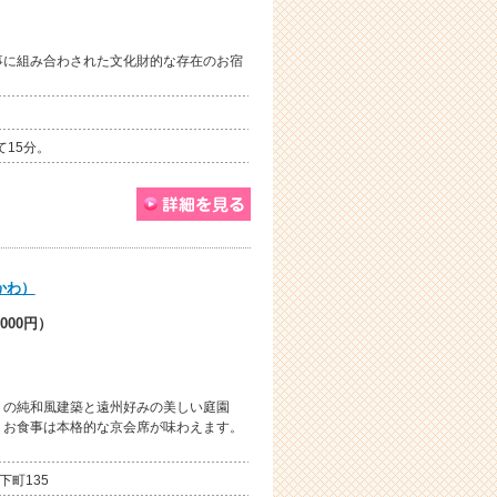
事に組み合わされた文化財的な存在のお宿
て15分。
かわ）
000円）
りの純和風建築と遠州好みの美しい庭園
。お食事は本格的な京会席が味わえます。
下町135