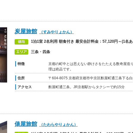
炭屋旅館
（すみやりょかん）
1泊1室 2名利用 朝食付き 最安合計料金：57,120円～(1名あた
三条・四条
特徴
京都の町中とは思えない静けさをたたえる数奇屋造
理は絶品です。
住所
〒604-8075 京都府京都市中京区麩屋町通三条下る白
アクセス
麩屋町通三条。JR京都駅からタクシーで約15分
俵屋旅館
（たわらやりょかん）