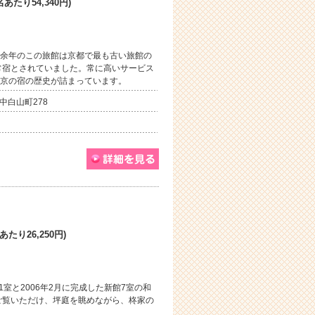
あたり54,340円)
0余年のこの旅館は京都で最も古い旅館の
常宿とされていました。常に高いサービス
は京の宿の歴史が詰まっています。
中白山町278
たり26,250円)
室と2006年2月に完成した新館7室の和
ご覧いただけ、坪庭を眺めながら、柊家の