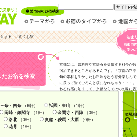
に泊まる」に向くお宿
京都には、京料理や京懐石を提供する料亭が数
宿泊できるところがあるんです。「京都の料亭
したお宿を検索
旬の素材を生かしたお料理を思う存分楽しんで
に戻って畳でごろんと横になれちゃう・・・。
わるお宿に泊まって、京都ならではの旬味に舌
）
三条・四条
（6軒）
祇園・東山
（1軒）
岡崎・銀閣寺
（1軒）
金閣寺・西陣
（0軒）
洛北
（0軒）
貴船・鞍馬・大原
（0軒）
花背
（1軒）