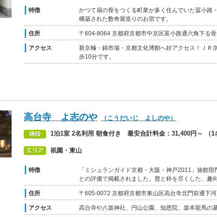
特徴
かつて扇の骨をつくる町衆が多く住んでいた冨小路
構築された数奇屋造りのお宿です。
住所
〒604-8064 京都府京都市中京区富小路通六角下る骨
アクセス
新京極・錦市場・京都文化博館へ好アクセス！ＪＲ
歩10分です。
高台寺 よ志のや
（こうだいじ よしのや）
1泊1室 2名利用 朝食付き 最安合計料金：31,400円～ （1名
祇園・東山
特徴
「ミシュランガイド京都・大阪・神戸2011」旅館
との評価で掲載されました。贅と粋を尽くした、趣
住所
〒605-0072 京都府京都市東山区高台寺北門前通下河
アクセス
高台寺や八坂神社、円山公園、知恩院、坂本龍馬の墓