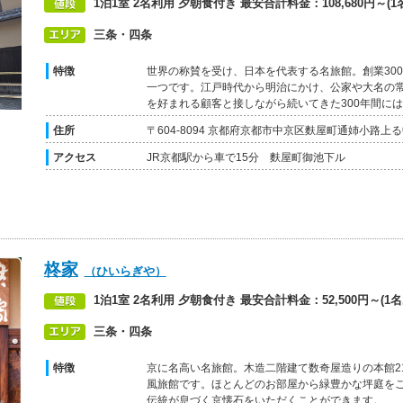
1泊1室 2名利用 夕朝食付き 最安合計料金：108,680円～(1名
三条・四条
特徴
世界の称賛を受け、日本を代表する名旅館。創業30
一つです。江戸時代から明治にかけ、公家や大名の
を好まれる顧客と接しながら続いてきた300年間に
住所
〒604-8094 京都府京都市中京区麩屋町通姉小路上る
アクセス
JR京都駅から車で15分 麩屋町御池下ル
柊家
（ひいらぎや）
1泊1室 2名利用 夕朝食付き 最安合計料金：52,500円～(1名あ
三条・四条
特徴
京に名高い名旅館。木造二階建て数奇屋造りの本館21
風旅館です。ほとんどのお部屋から緑豊かな坪庭を
伝統が息づく京懐石をいただくことができます。