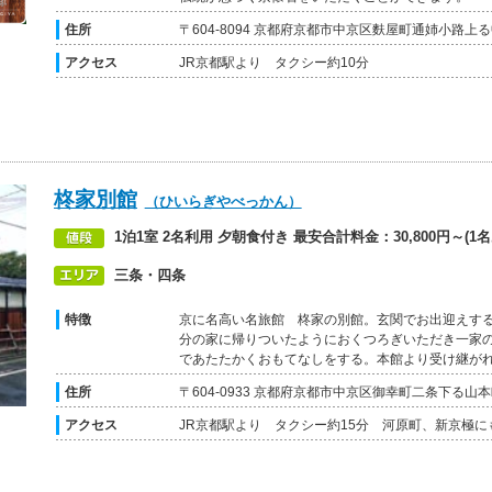
住所
〒604-8094 京都府京都市中京区麩屋町通姉小路上る
アクセス
JR京都駅より タクシー約10分
柊家別館
（ひいらぎやべっかん）
1泊1室 2名利用 夕朝食付き 最安合計料金：30,800円～(1名あ
三条・四条
特徴
京に名高い名旅館 柊家の別館。玄関でお出迎えす
分の家に帰りついたようにおくつろぎいただき一家
であたたかくおもてなしをする。本館より受け継が
住所
〒604-0933 京都府京都市中京区御幸町二条下る山本
アクセス
JR京都駅より タクシー約15分 河原町、新京極に