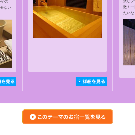
沢なプ
ンやス
激！一
かせない
たいな