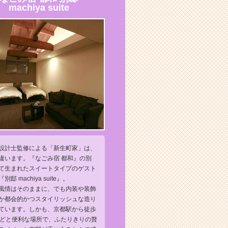
machiya suite
設計士監修による「新生町家」は、
違います。『なごみ宿 都和』の別
て生まれたスイートタイプのゲスト
別邸 machiya suite』。
風情はそのままに、でも内装や装飾
か都会的かつスタイリッシュな造り
ています。しかも、京都駅から徒歩
ほどと便利な場所で、ふたりきりの贅