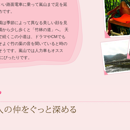
いい路面電車に乗って嵐山まで足を延
めです。
園は季節によって異なる美しい顔を見
園から少し歩くと「竹林の道」へ。 天
で続くこの小道は、ドラマやCMでも
そよぐ竹の葉の音を聞いていると時の
そうです。嵐山では人力車もオスス
りにぴったりです。