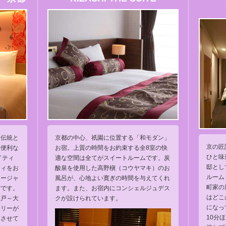
、伝統と
京都の中心、祇園に位置する「和モダン」
京の匠
う便利な
お宿。上質の時間をお約束する全8室の快
ひと味
イティ
適な空間は全てがスイートルームです。炭
邸とし
ティをお
酸泉を使用した高野槇（コウヤマキ）のお
ルーム『
リージャ
風呂が、心地よい寛ぎの時間を与えてくれ
町家の
宿です。
ます。また、お宿内にコンシェルジュデス
はどこ
江戸～大
クが設けられています。
になっ
トリーが
10分
じさせて