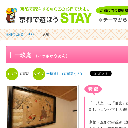
京都で遊ぼうSTAY
一玖庵
一玖庵
（いっきゅうあん）
京都駅
一棟貸し（京町家など）
「一玖庵」は「町家」
新しいコンセプトの施
京都・五条の街並みに