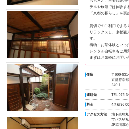
もちろん、主要観光地
テルや旅館では体験す
「京都の暮らし」を実
貸切でのご利用でまる
リラックスし、京都観
す。
着物・お茶体験といっ
レンタル自転車もご用
まずはお気軽にお問い
住所
〒600-831
京都府京都
240-1
連絡先
TEL 075-3
料金
4名様36,
アクセス方法
地下鉄烏丸
市バス烏丸
JR京都駅