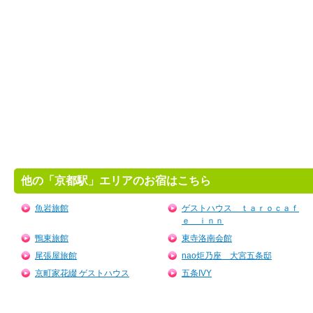
他の「京都駅」エリアのお宿はこちら
魚岩旅館
ゲストハウス ｔａｒｏｃａｆ
ｅ ｉｎｎ
鴨東旅館
東寺洛南会館
尾張屋旅館
nao炬乃座 大宮五条邸
京町家花綴 ゲストハウス
五条IVY