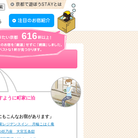
616
すように町家に泊
にもこんなお宿があります」
家レジデンスイン 月輪こはく庵
ao炬乃座 大宮五条邸