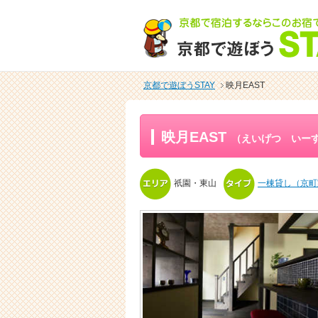
京都で遊ぼうSTAY
映月EAST
映月EAST
（えいげつ いー
祇園・東山
一棟貸し（京町