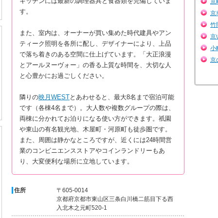
キッチンには最新の調理器具と食器類を完備していま
京
す。
京
竹
また、室内は、オーナーが買い集めた時代建具やアン
京
ティーク照明を各所に配し、デザイナーにより、上品
小
で落ち着きのある空間に仕上げています。「大正浪漫
京
とアールヌーヴォー」の香る上質な時間を、大切な人
と心豊かにお過ごしください。
隣りの
映月WEST
とあわせると、最大8名まで宿泊可能
です（各棟4名まで）。大人数や複数グループの際は、
両棟に分かれてお泊りになる使い方ができます。祇園
や東山の有名観光地、木屋町・河原町も徒歩圏です。
また、周囲は静かなところですが、近くには24時間営
業のコンビニエンスストアやコインランドリーもあ
り、大変便利な場所に立地しています。
住所
〒605-0014
京都府京都市東山区三条白川橋二筋目下る西
入北木之元町520-1