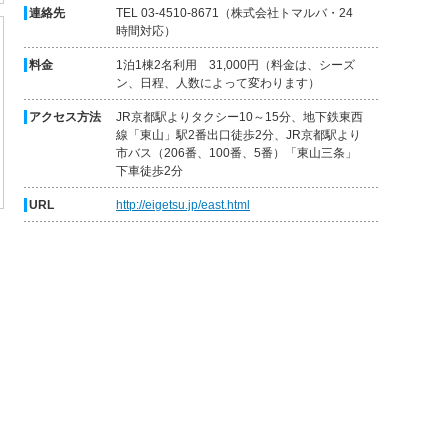
連絡先
TEL 03-4510-8671（株式会社トマルバ・24
時間対応）
料金
1泊1棟2名利用 31,000円（料金は、シーズ
ン、日程、人数によって変わります）
アクセス方法
JR京都駅よりタクシー10～15分、地下鉄東西
線「東山」駅2番出口徒歩2分、JR京都駅より
市バス（206番、100番、5番）「東山三条」
下車徒歩2分
URL
http://eigetsu.jp/east.html