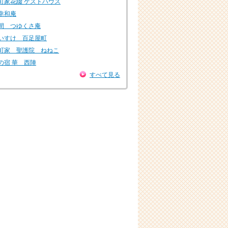
町家花綴 ゲストハウス
幸和庵
間 つゆくさ庵
いすけ 百足屋町
町家 聖護院 ねねこ
の宿 華 西陣
すべて見る