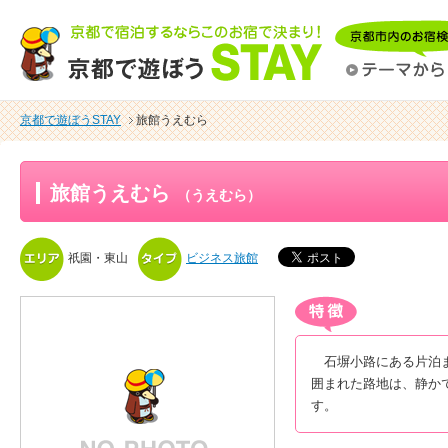
京都で遊ぼうSTAY
旅館うえむら
旅館うえむら
（うえむら）
祇園・東山
ビジネス旅館
石塀小路にある片泊ま
囲まれた路地は、静か
す。