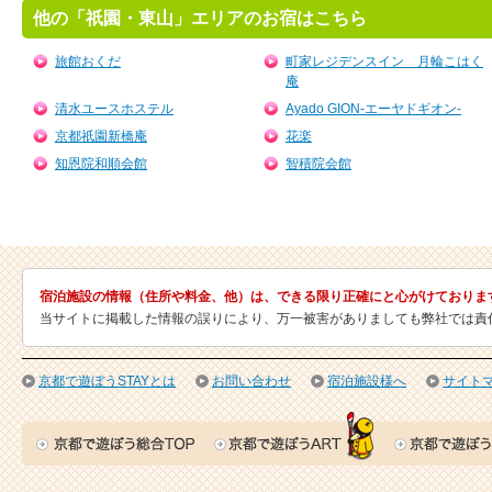
他の「祇園・東山」エリアのお宿はこちら
旅館おくだ
町家レジデンスイン 月輪こはく
庵
清水ユースホステル
Ayado GION-エーヤドギオン-
京都祇園新橋庵
花楽
知恩院和順会館
智積院会館
宿泊施設の情報（住所や料金、他）は、できる限り正確にと心がけておりま
当サイトに掲載した情報の誤りにより、万一被害がありましても弊社では責
京都で遊ぼうSTAYとは
お問い合わせ
宿泊施設様へ
サイト