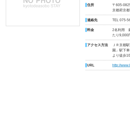
住所
〒605-082
京都府京都
連絡先
TEL 075-5
料金
2名利用 
たり9,0
アクセス方法
ＪＲ京都駅
園」駅下車
より徒歩1
URL
http://www