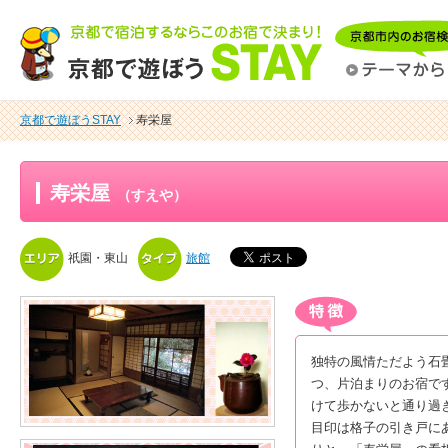
京都で遊ぼうSTAY
寿栄屋
寿栄屋
（すえや）
祇園・東山
旅館
独特の風情ただよう石
つ、片泊まりのお宿で
けて歩かないと通り過
目印は格子の引き戸に