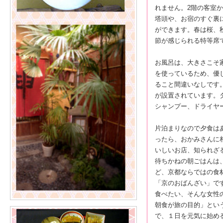
れません。2階の客室
塔頭や、お宿のすぐ裏
ができます。春は桜、
節が感じられる特等席
お風呂は、大きさこそ
を使っているため、優
ること間違いなしです
が設置されています。
シャンプー、ドライヤ
片泊まりなので夕食は
ったら、おかみさんに
いしいお店、知られざ
待ちかねの朝ごはんは
ど、京都ならではの食
「京のおばんざい」で
食べたい、そんな女性
朝食が旅の目的」とい
で、１日を元気に始め