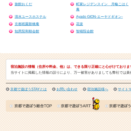
旅館おくだ
町家レジデンスイン 月輪こはく
庵
清水ユースホステル
Ayado GION-エーヤドギオン-
京都祇園新橋庵
花楽
知恩院和順会館
智積院会館
宿泊施設の情報（住所や料金、他）は、できる限り正確にと心がけておりま
当サイトに掲載した情報の誤りにより、万一被害がありましても弊社では責
京都で遊ぼうSTAYとは
お問い合わせ
宿泊施設様へ
サイト