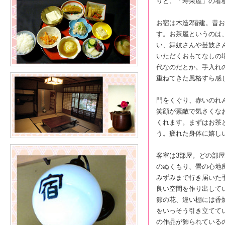
りと、「寿栄屋」の看
お宿は木造2階建。昔
す。お茶屋というのは
い、舞妓さんや芸妓さ
いただくおもてなしの
代なのだとか。手入れ
重ねてきた風格すら感
門をくぐり、赤いのれ
笑顔が素敵で気さくな
くれます。まずはお茶
う。疲れた身体に嬉し
客室は3部屋。どの部
のぬくもり、畳の心地
みずみまで行き届いた
良い空間を作り出して
節の花、違い棚には香
をいっそう引き立てて
の作品が飾られている