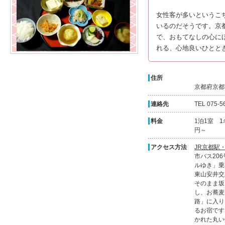
女性客が多いというこ
いるのだそうです。京
で、おもてなしの心に
れる、心地良いひとと
住所
京都府京都
連絡先
TEL 075-5
料金
1泊1室 1
円～
アクセス方法
JR京都駅
市バス20
ルゆき」乗
東山安井交
そのまま坂
し、お蕎麦
路」に入り
るお宿です
かれた丸い