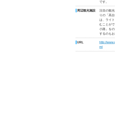
です。
周辺観光施設
注目の観光
りの「高台
は、ライト
むことがで
小路」をの
するのもお
URL
http://www.
ml