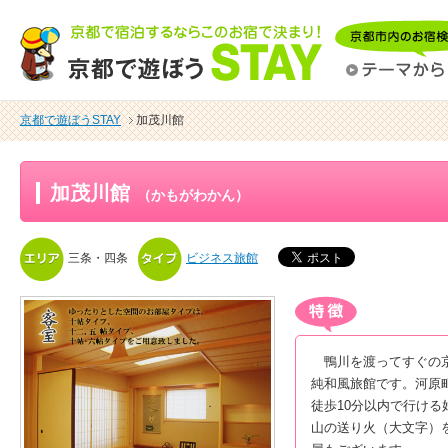
京都で遊ぼうSTAY
加茂川館
加茂川館
（かもがわかん）
三条・四条
ビジネス旅館
鴨川を渡ってすぐの京
純和風旅館です。河原
徒歩10分以内で行け
山の送り火（大文字）