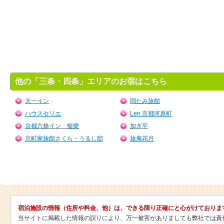
他の「三条・四条」エリアのお宿はこちら
大一イン
岡たみ旅館
ハウスセリエ
Len 京都河原町
京都六條イン 愉樂
加ぎ平
京町家旅館さくら・うるし邸
旅庵花月
宿泊施設の情報（住所や料金、他）は、できる限り正確にと心がけておりま
当サイトに掲載した情報の誤りにより、万一被害がありましても弊社では責