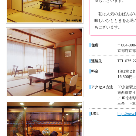
屋もございます。
朝は人気のおばんざい
味しいひとときをお過
もございます。
住所
〒604-800
京都府京都
連絡先
TEL 075-2
料金
1泊1室 2
16,800円
アクセス方法
JR京都駅
東西線乗り
／JR京都
三条」下車
URL
http://www