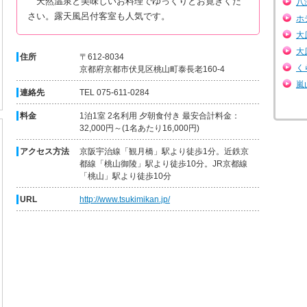
天然温泉と美味しいお料理でゆっくりとお寛ぎくだ
八
さい。露天風呂付客室も人気です。
ホ
大
大
住所
〒612-8034
く
京都府京都市伏見区桃山町泰長老160-4
嵐
連絡先
TEL 075-611-0284
料金
1泊1室 2名利用 夕朝食付き 最安合計料金：
32,000円～(1名あたり16,000円)
アクセス方法
京阪宇治線「観月橋」駅より徒歩1分。近鉄京
都線「桃山御陵」駅より徒歩10分。JR京都線
「桃山」駅より徒歩10分
URL
http://www.tsukimikan.jp/