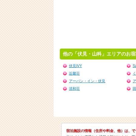
他の「伏見・山科」エリアのお宿
伏見IVY
S
近畿荘
アーバン・イン・伏見
清和荘
宿泊施設の情報（住所や料金、他）は、で