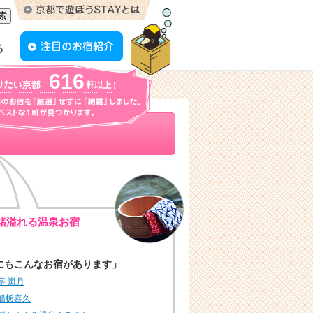
616
緒溢れる温泉お宿
にもこんなお宿があります」
亭 嵐月
船栃喜久