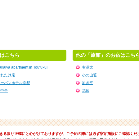
はこちら
他の「旅館」のお宿はこち
akaiya apartment in Toufukuji
右源太
くれたけ庵
小の山荘
アーバンホテル京都
加ぎ平
田中亭
花伝
きる限り正確にと心がけておりますが、ご予約の際には必ず宿泊施設にご確認くだ