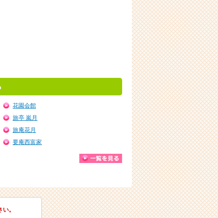
ら
花園会館
旅亭 嵐月
旅庵花月
要庵西富家
さい。