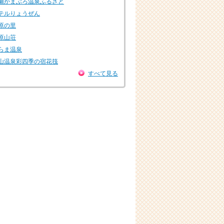
瀬かまぶろ温泉ふるさと
テルりょうぜん
原の里
原山荘
らま温泉
山温泉彩四季の宿花筏
すべて見る