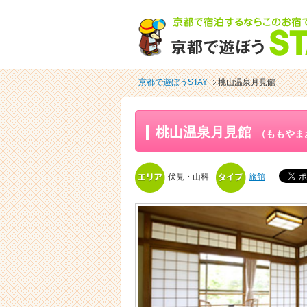
京都で遊ぼうSTAY
桃山温泉月見館
桃山温泉月見館
（ももやま
伏見・山科
旅館