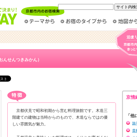
おんせんつきみかん）
京情
京都伏見で昭和初期から営む料理旅館です。木造三
「他
階建ての建物は当時からのもので、木造ならではの優
旅
しい雰囲気が魅力。
貴