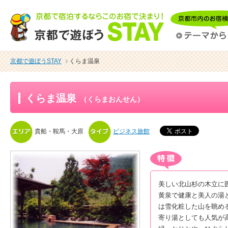
京都で遊ぼうSTAY
くらま温泉
くらま温泉
（くらまおんせん）
貴船・鞍馬・大原
ビジネス旅館
美しい北山杉の木立に
黄泉で健康と美人の湯
は雪化粧した山を眺め
寄り湯としても人気が