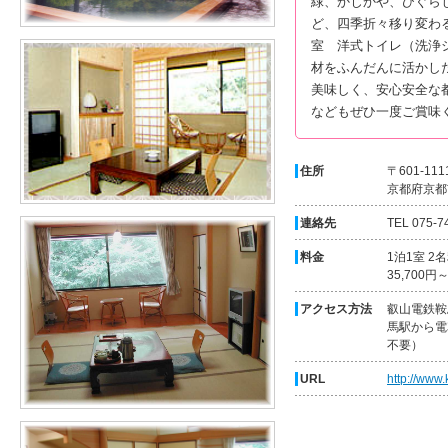
緑、かじかや、ひぐら
ど、四季折々移り変わ
室 洋式トイレ（洗浄
材をふんだんに活かし
美味しく、安心安全な
などもぜひ一度ご賞味
住所
〒601-111
京都府京都
連絡先
TEL 075-7
料金
1泊1室 
35,700円
アクセス方法
叡山電鉄鞍
馬駅から電
不要）
URL
http://www