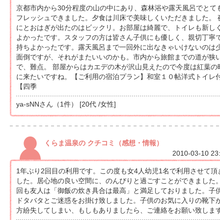
京都市内から30分程度の山の中にあり、森林浴や露天風呂でとて
フレッシュできました。夕食は川床で美味しくいただきました。 
にとおはぎが出たのはビックリ。お部屋は綺麗で、トイレも新し
よかったです。スタッフの方は皆さん子供にも優しく、親切丁寧
持ちよかったです。露天風呂まで一回外に出なきゃいけないのは
面倒ですが、それがまたいいのかも。市内から旅館までの道が狭
で、難点。 部屋からはカエデの木が沢山見えたので今度は紅葉の
に来たいですね。【ご利用の宿泊プラン】和室１０帖洋式トイレ
【四季
ya-sNNさん（1件） [20代 /女性]
くらま温泉の クチコミ（感想・情報）
2010-03-10 23
1年ぶり2回目の利用です。この度も女4人幼児1名で利用させて頂
した。居心地の良い空間に、のんびりと過ごすことができました
回も友人は「御飯の炊き具合は最高」と満足しておりました。子
ドタバタとご迷惑をお掛け致しました。子供のお気に入りの靴下
方紛失してしまい、もしもありましたら、ご連絡をお願い致しま