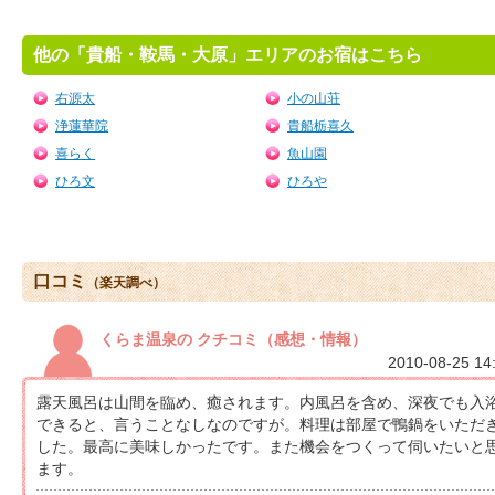
他の「貴船・鞍馬・大原」エリアのお宿はこちら
右源太
小の山荘
浄蓮華院
貴船栃喜久
喜らく
魚山園
ひろ文
ひろや
口コミ
（楽天調べ）
くらま温泉の クチコミ（感想・情報）
2010-08-25 14
露天風呂は山間を臨め、癒されます。内風呂を含め、深夜でも入
できると、言うことなしなのですが。料理は部屋で鴨鍋をいただ
した。最高に美味しかったです。また機会をつくって伺いたいと
ます。