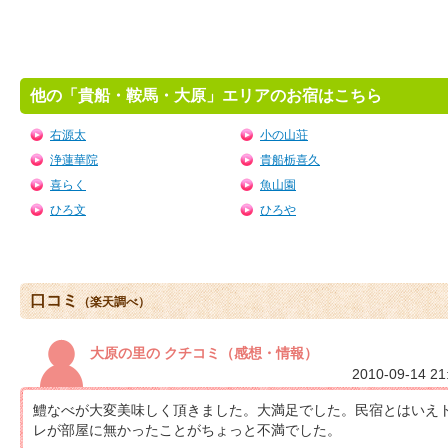
他の「貴船・鞍馬・大原」エリアのお宿はこちら
右源太
小の山荘
浄蓮華院
貴船栃喜久
喜らく
魚山園
ひろ文
ひろや
口コミ
（楽天調べ）
大原の里の クチコミ（感想・情報）
2010-09-14 21
鱧なべが大変美味しく頂きました。大満足でした。民宿とはいえ
レが部屋に無かったことがちょっと不満でした。