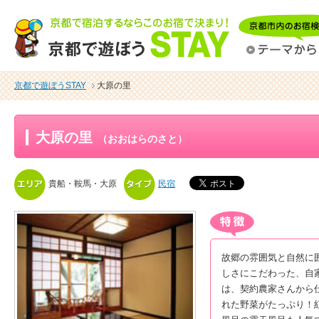
京都で遊ぼうSTAY
大原の里
大原の里
（おおはらのさと）
貴船・鞍馬・大原
民宿
故郷の雰囲気と自然に
しさにこだわった、自
は、契約農家さんから
れた野菜がたっぷり！