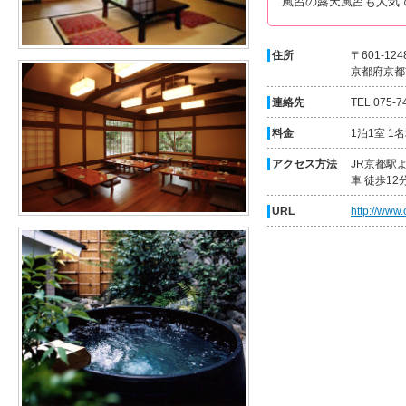
風呂の露天風呂も人気
住所
〒601-124
京都府京都
連絡先
TEL 075-7
料金
1泊1室 1
アクセス方法
JR京都駅
車 徒歩12
URL
http://www.