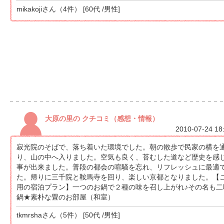
mikakojiさん（4件） [60代 /男性]
大原の里の クチコミ（感想・情報）
2010-07-24 18
寂光院のそばで、落ち着いた環境でした。朝の散歩で民家の横を
り、山の中へ入りました。空気も良く、苔むした道など歴史を感
事が出来ました。普段の都会の喧騒を忘れ、リフレッシュに最適
た。帰りに三千院と鞍馬寺を回り、楽しい京都となりました。【
用の宿泊プラン】一つのお鍋で２種の味を召し上がれ♪その名も二
鍋★素朴な畳のお部屋（和室）
tkmrshaさん（5件） [50代 /男性]